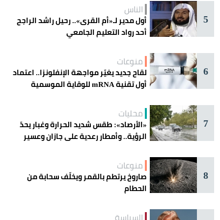
الناس
5
أول مدير لـ«أم القرى».. رحيل راشد الراجح
أحد رواد التعليم الجامعي
منوعات
6
لقاح جديد يغيّر مواجهة الإنفلونزا.. اعتماد
أول تقنية mRNA للوقاية الموسمية
محليات
7
«الأرصاد»: طقس شديد الحرارة وغبار يحدّ
الرؤية.. وأمطار رعدية على جازان وعسير
منوعات
8
صاروخ يرتطم بالقمر ويخلّف سحابة من
الحطام
السياسة