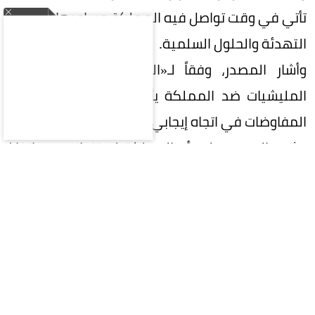
تأتي في وقت تواصل فيه المملكة مساعيها لتشجيع
التهدئة والحلول السلمية.
وأشار المصدر، وفقاً لـ«العربية»، إلى أن تنسيق
المليشيات ضد المملكة يأتي في وقت تسير فيه
المفاوضات في اتجاه إيجابي.
وشدد المصدر على أن المملكة لن تتوانى عن اتخاذ
جميع الإجراءات للتعامل مع أي عدوان.
السعودية
الحوثيين
إيران
الحرس الثوري
المقالة التالية