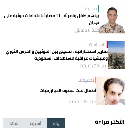
محليات
بينهم طفل وامرأة.. 11 مصاباً باعتداءات حوثية على
نجران
منذ 8 دقائق
السياسة
تقارير استخباراتية : تنسيق بين الحوثيين والحرس الثوري
ومليشيات عراقية لاستهداف السعودية
منذ 20 دقيقة
تحقيقات
أطفال تحت سطوة الخوارزميات
منذ 26 دقيقة
الأكثر قراءة
يوم
أسبوع
شهر