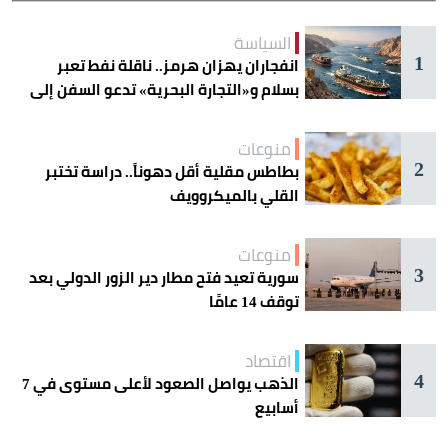
السياسة
1
انفجاران يهزان هرمز.. ناقلة نفط تعبر
بسلام و«التجارة البحرية» تدعو السفن إلى
الحذر
منوعات
2
بطاطس مقلية أقل دهوناً.. دراسة تختبر
القلي بالميكروويف
منوعات
3
سورية تعيد فتح مطار دير الزور الدولي بعد
توقف 14 عامًا
اقتصاد
4
الذهب يواصل الصعود لأعلى مستوى في 7
أسابيع