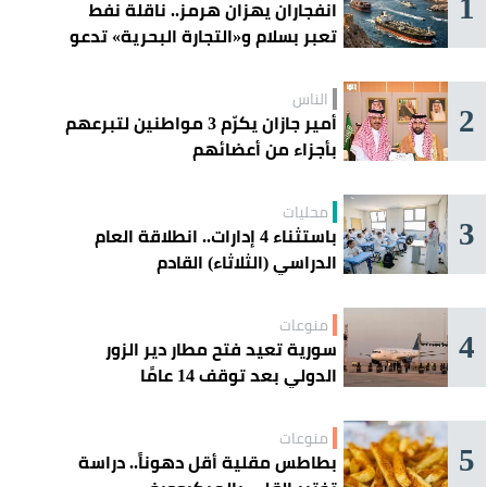
1
انفجاران يهزان هرمز.. ناقلة نفط
تعبر بسلام و«التجارة البحرية» تدعو
السفن إلى الحذر
الناس
2
أمير جازان يكرّم 3 مواطنين لتبرعهم
بأجزاء من أعضائهم
محليات
3
باستثناء 4 إدارات.. انطلاقة العام
الدراسي (الثلاثاء) القادم
منوعات
4
سورية تعيد فتح مطار دير الزور
الدولي بعد توقف 14 عامًا
منوعات
5
بطاطس مقلية أقل دهوناً.. دراسة