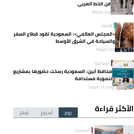
فن الخط العربي
منذ دقيقة
اقتصاد
«المجلس العالمي»: السعودية تقود قطاع السفر
والسياحة في الشرق الأوسط
منذ دقيقة
السياسة
محافظ أبين: السعودية رسخت حضورها بمشاريع
تنموية مستدامة
منذ 11 دقيقة
الأكثر قراءة
يوم
أسبوع
شهر
السياسة