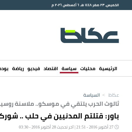
الخميس، ٢٣ صفر ١٤٤٨ هـ ٦ أغسطس ٢٠٢٦ م
الرئيسية
محليات
سياسة
اقتصاد
فيديو
رياضة
بود
عكاظ
>
السياسة
ثالوث الحرب يلتقي في موسكو.. ملاسنة روسي
باور: قتلتم المدنيين في حلب .. شور
27 أكتوبر 2016 - 21:51 | آخر تحديث 28 أكتوبر 2016 - 03:30