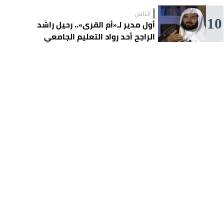
الناس
10
أول مدير لـ«أم القرى».. رحيل راشد
الراجح أحد رواد التعليم الجامعي