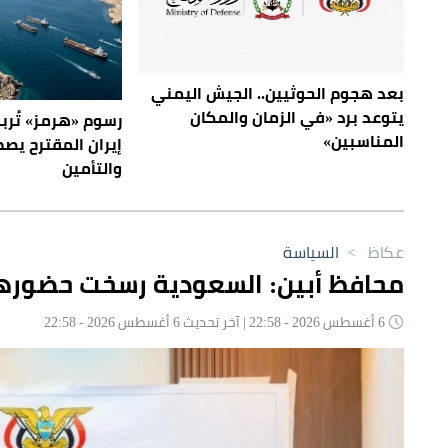
بعد هجوم الحوثيين.. الجيش اليمني
يتوعد برد «في الزمان والمكان
رسوم «هرمز» تُربك
المناسبين»
إيران المقترح يص
والتأمين
عكاظ
>
السياسة
محافظ أبين: السعودية رسخت حضورها
6 أغسطس 2026 - 22:58 | آخر تحديث 6 أغسطس 2026 - 22:58