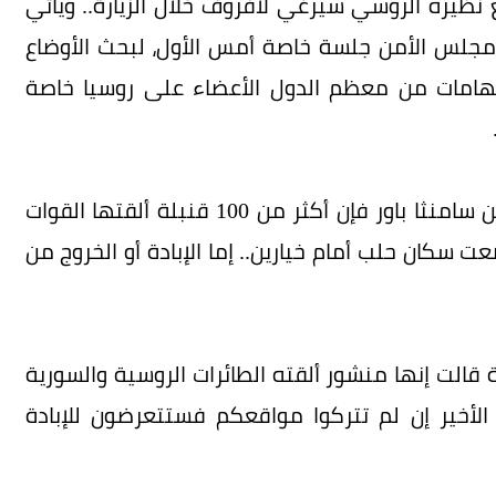
ظيره الروسي سيرغي لافروف خلال الزيارة.. ويأتي
قد مجلس الأمن جلسة خاصة أمس الأول، لبحث الأوضاع
لاتهامات من معظم الدول الأعضاء على روسيا خاصة
وبحسب مندوبة الولايات المتحدة في مجلس الأمن سامنثا باور فإن أكثر من 100 قنبلة ألقتها القوات
سكان حلب أمام خيارين.. إما الإبادة أو الخروج من
الت إنها منشور ألقته الطائرات الروسية والسورية
أخير إن لم تتركوا مواقعكم فستتعرضون للإبادة