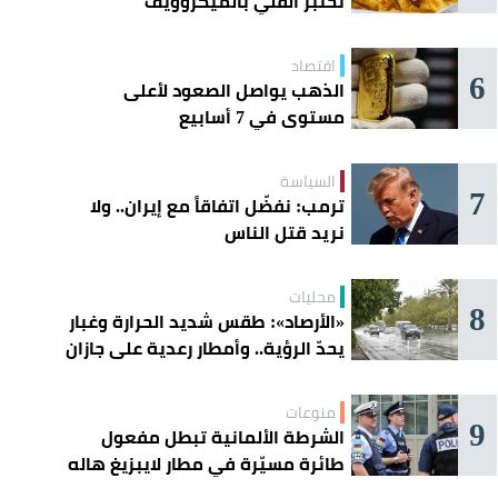
تختبر القلي بالميكروويف
اقتصاد
6
الذهب يواصل الصعود لأعلى
مستوى في 7 أسابيع
السياسة
7
ترمب: نفضّل اتفاقاً مع إيران.. ولا
نريد قتل الناس
محليات
8
«الأرصاد»: طقس شديد الحرارة وغبار
يحدّ الرؤية.. وأمطار رعدية على جازان
وعسير
منوعات
9
الشرطة الألمانية تبطل مفعول
طائرة مسيّرة في مطار لايبزيغ هاله