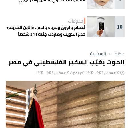
منوعات
10
أعمام بالورق وغرباء بالدم.. «الابن المزيف»
خدع الكويت وطاردت جثته 344 شخصاً
عكاظ
>
السياسة
الموت يغيّب السفير الفلسطيني في مصر
9 أغسطس 2026 - 13:32 | آخر تحديث 9 أغسطس 2026 - 13:32