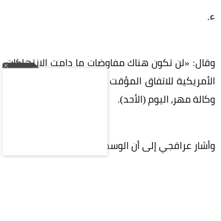
ء.
وقال: «لن تكون هناك مفاوضات ما دامت الانتهاكات
الأمريكية للاتفاق المؤقت مستمرة»، وفق ما نقلت
وكالة مهر، اليوم (الأحد).
وأشار عراقجي إلى أن الوسطاء ما زالوا يبذلون جهوداً
لإيجاد سبل لاستئناف المفاوضات مجدداً. وأضاف: «ما
لم تتوقف انتهاكات الولايات المتحدة لمذكرة
التفاهم، وما لم تعوّض واشنطن عن انتهاكاتها، فلا
إمكانية لاستئناف المفاوضات».