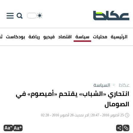
الرئيسية
محليات
سياسة
اقتصاد
فيديو
رياضة
بودكاست
ثق
عكاظ
>
السياسة
انتحاري «الشباب» يقتحم «أميصوم» في
الصومال
25 أكتوبر 2016 - 20:47 | آخر تحديث 26 أكتوبر 2016 - 02:28