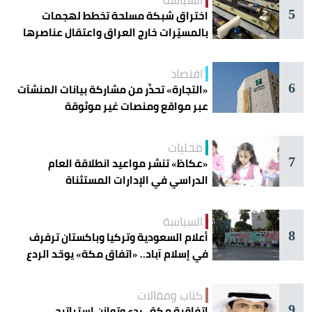
5
اختراق شبكة مسلحة تخطط لهجمات
بالمسيّرات خارج العراق واعتقال عناصرها
اقتصاد
6
«التجارة» تحذّر من مشاركة بيانات المنشآت
عبر مواقع ومنصات غير موثوقة
محليات
7
«عكاظ» تنشر مواعيد انطلاقة العام
الدراسي في الإدارات المستثناة
السياسة
8
أعلام السعودية وتركيا وباكستان ترفرف
في إسلام آباد.. «اتفاق مكة» يوحّد الردع
كتاب ومقالات
9
اتفاقية مكة.. ردع وتوازن إستراتيجي