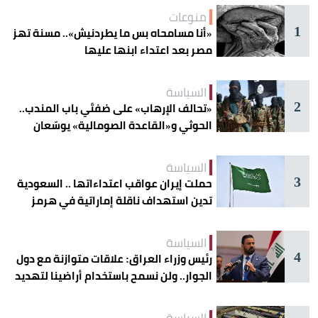
منوعات
1
«أنا مسامحاه بس ما يطردنيش».. مسنة تهز
مصر بعد اعتداء ابنها عليها
السياسة
2
«تحالف الإرهاب» على ضفتَي باب المندب..
الحوثي و«القاعدة الصومالية» يوسّعان
دائرة الخطر
السياسة
3
حملت إيران عواقب اعتداءاتها .. السعودية
تدين استهداف ناقلة إماراتية في هرمز
السياسة
4
رئيس وزراء العراق: علاقات متوازنة مع دول
الجوار.. ولن نسمح باستخدام أراضينا لتهديد
أمنها
السياسة