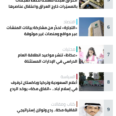
اختراق شبكة مسلحة تخطط لهجمات
بالمسيّرات خارج العراق واعتقال عناصرها
اقتصاد
6
«التجارة» تحذّر من مشاركة بيانات المنشآت
عبر مواقع ومنصات غير موثوقة
محليات
7
«عكاظ» تنشر مواعيد انطلاقة العام
الدراسي في الإدارات المستثناة
السياسة
8
أعلام السعودية وتركيا وباكستان ترفرف
في إسلام آباد.. «اتفاق مكة» يوحّد الردع
كتاب ومقالات
9
اتفاقية مكة.. ردع وتوازن إستراتيجي