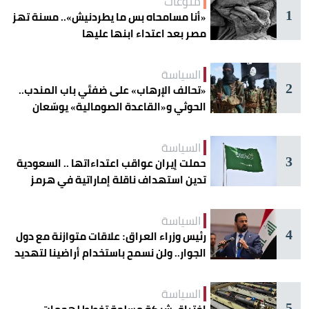
منوعات
1
«أنا مسامحاه بس ما يطردنيش».. مسنة تهز
مصر بعد اعتداء ابنها عليها
السياسة
2
«تحالف الإرهاب» على ضفتَي باب المندب..
الحوثي و«القاعدة الصومالية» يوسّعان
دائرة الخطر
السياسة
3
حملت إيران عواقب اعتداءاتها .. السعودية
تدين استهداف ناقلة إماراتية في هرمز
السياسة
4
رئيس وزراء العراق: علاقات متوازنة مع دول
الجوار.. ولن نسمح باستخدام أراضينا لتهديد
أمنها
السياسة
5