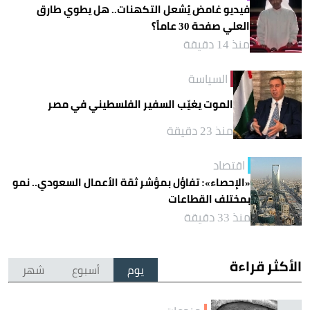
فيديو غامض يُشعل التكهنات.. هل يطوي طارق
العلي صفحة 30 عاماً؟
منذ 14 دقيقة
السياسة
الموت يغيّب السفير الفلسطيني في مصر
منذ 23 دقيقة
اقتصاد
«الإحصاء»: تفاؤل بمؤشر ثقة الأعمال السعودي.. نمو
بمختلف القطاعات
منذ 33 دقيقة
الأكثر قراءة
يوم
أسبوع
شهر