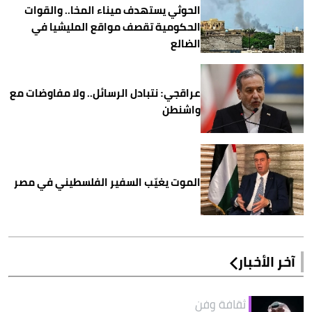
الحوثي يستهدف ميناء المخا.. والقوات
الحكومية تقصف مواقع المليشيا في
الضالع
عراقجي: نتبادل الرسائل.. ولا مفاوضات مع
واشنطن
الموت يغيّب السفير الفلسطيني في مصر
آخر الأخبار
ثقافة وفن