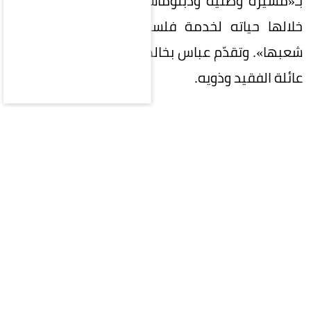
بـ«مسيرة وطنية ودبلوماسية حافلة بالعطاء، كرّس
خلالها حياته لخدمة فلسطين والدفاع عن حقوق
شعبها». وتقدّم عباس بخالص التعازي والمواساة إلى
عائلة الفقيد وذويه.
يذكر أن دياب اللوح (1958–2026)، هو سياسي
ودبلوماسي فلسطيني وعضو سابق في حركة فتح،
شغل منصب سفير دولة فلسطين لدى عدد من الدول،
أبرزها الصين واليمن وموريتانيا ومصر.
واعتقلته قوات الاحتلال الإسرائيلي عام 1977، وحُكم
عليه بالسجن 15 عاماً. وبعد خروجه، تولى مناصب عدة