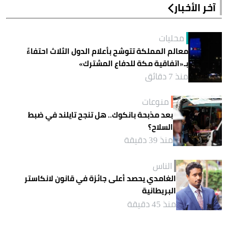
آخر الأخبار
محليات
معالم المملكة تتوشح بأعلام الدول الثلاث احتفاءً
بـ«اتفاقية مكة للدفاع المشترك»
منذ 7 دقائق
منوعات
بعد مذبحة بانكوك.. هل تنجح تايلند في ضبط
السلاح؟
منذ 39 دقيقة
الناس
الغامدي يحصد أعلى جائزة في قانون لانكاستر
البريطانية
منذ 45 دقيقة