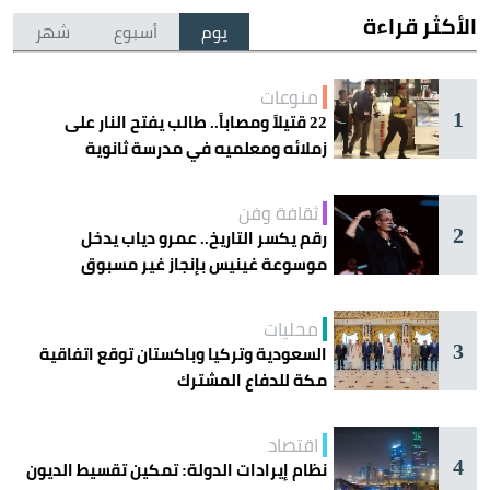
الأكثر قراءة
يوم
أسبوع
شهر
منوعات
1
22 قتيلاً ومصاباً.. طالب يفتح النار على
زملائه ومعلميه في مدرسة ثانوية
ثقافة وفن
2
رقم يكسر التاريخ.. عمرو دياب يدخل
موسوعة غينيس بإنجاز غير مسبوق
محليات
3
السعودية وتركيا وباكستان توقع اتفاقية
مكة للدفاع المشترك
اقتصاد
4
نظام إيرادات الدولة: تمكين تقسيط الديون