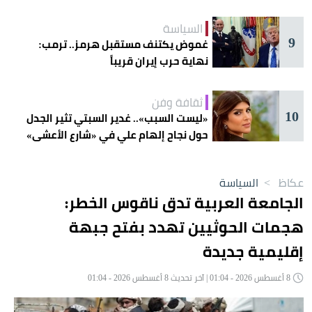
السياسة
9
غموض يكتنف مستقبل هرمز.. ترمب:
نهاية حرب إيران قريباً
ثقافة وفن
10
«ليست السبب».. غدير السبتي تثير الجدل
حول نجاح إلهام علي في «شارع الأعشى»
عكاظ
>
السياسة
الجامعة العربية تدق ناقوس الخطر:
هجمات الحوثيين تهدد بفتح جبهة
إقليمية جديدة
8 أغسطس 2026 - 01:04 | آخر تحديث 8 أغسطس 2026 - 01:04