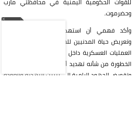
للقوات الحكومية اليمنية في محافظتي مأرب
وحضرموت.
وأكد فهمي أن استهداف الأراضي السعودية
وتعريض حياة المدنيين للخطر، بالتوازي مع تصعيد
العمليات العسكرية داخل اليمن، يمثلان مسارًا بالغ
الخطورة من شأنه تهديد أمن المنطقة واستقرارها
وتقويض الجهود الرامية إلى تثبيت التهدئة والعودة
إلى المسار السياسي.
وأعرب الأمين العام عن تضامن جامعة الدول العربية
الكامل مع المملكة العربية السعودية في مواجهة
أي اعتداء يستهدف أمنها وسيادتها وسلامة