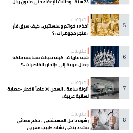
25 سنة.. وحالات للإعفاء حتى مليون ريال
منوعات
5
أخذ 10 خواتم وسلسلتين.. كيف سرق فأر
«متجر مجوهرات»؟
منوعات
6
شبه عاريات.. كيف تحولت مسابقة ملكة
جمال عربية إلى «إتجار بالقاصرات»؟
منوعات
7
أنوثة سامة.. السجن 30 عاماً لأخطر «عصابة
نسائية عربية»
منوعات
8
رشوة داخل المستشفى.. حكم قضائي
مشدد ينهي نشاط طبيب مغربي