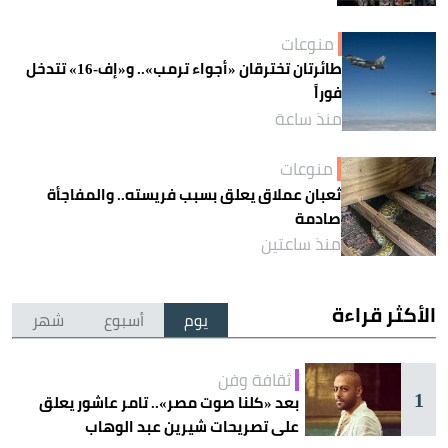
منوعات
طائرتان تخترقان «أجواء ترمب».. و«إف-16» تتدخل
فوراً
منذ ساعة
منوعات
ثعبان عملاق يعلق بسبب فريسته.. والمفاجأة
صادمة
منذ ساعتين
الأكثر قراءة
يوم
أسبوع
شهر
ثقافة وفن
1
بعد «كلنا صوت مصر».. تامر عاشور يعلق
على تصريحات شيرين عبد الوهاب