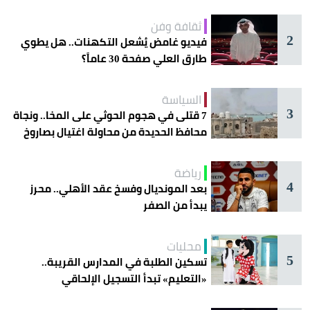
ثقافة وفن
2
فيديو غامض يُشعل التكهنات.. هل يطوي
طارق العلي صفحة 30 عاماً؟
السياسة
3
7 قتلى في هجوم الحوثي على المخا.. ونجاة
محافظ الحديدة من محاولة اغتيال بصاروخ
رياضة
4
بعد المونديال وفسخ عقد الأهلي.. محرز
يبدأ من الصفر
محليات
5
تسكين الطلبة في المدارس القريبة..
«التعليم» تبدأ التسجيل الإلحاقي
للمستجدين