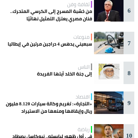
ثقافة وفن
6
من خشبة المسرح إلى الكرسي المتحرك..
فنان مصري يعتزل التمثيل نهائيًا
منوعات
7
سبعيني يدهس 4 دراجين مرتين في إيطاليا
الناس
8
إلى جنة الخلد أيتها الفريدة
اقتصاد
9
«التجارة»: تغريم وكالة سيارات 8.120 مليون
ريال وإيقافها ومنعها من الاستيراد
رياضة
10
في أول ظهور ليايسله.. نيوكاسل يصطاد