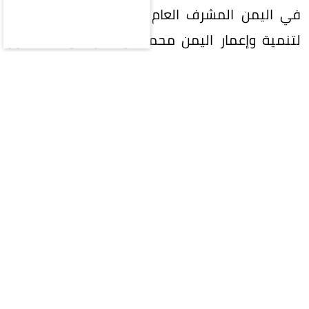
في اليمن المشرف العام على البرنامج السعودي
لتنمية وإعمار اليمن محمد آل جابر، مؤكدة اعتزاز
اليمن بالشراكة الإستراتيجية مع السعودية،
ومواقفها الثابتة، ودعمها السياسي والاقتصادي
والإنساني والتنموي لليمن. وجددت إدانتها
الاعتداءات الحوثية الإرهابية التي استهدفت
المملكة.
وجرى خلال اللقاء استعراض التصعيد الأخير
للمليشيات الحوثية في المخا ومأرب وحضرموت،
وبحث العلاقات الأخوية الراسخة بين اليمن والسعودية،
وسبل تعزيز الشراكة والتنسيق، إلى جانب مستجدات
الأوضاع في اليمن والمنطقة.