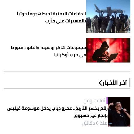
الدفاعات اليمنية تحبط هجوماً حوثياً
بالمسيرات على مأرب
مجموعات هاكر روسية: «الناتو» متورط
في حرب أوكرانيا
آخر الأخبار
ثقافة وفن
رقم يكسر التاريخ.. عمرو دياب يدخل موسوعة غينيس
بإنجاز غير مسبوق
منذ 6 دقائق