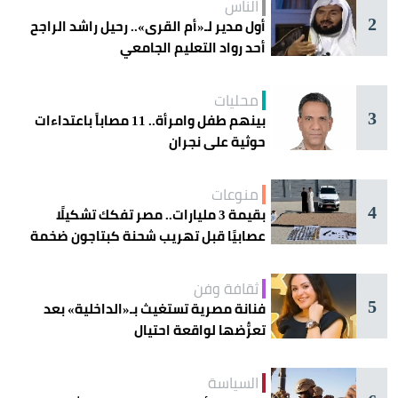
الناس
2
أول مدير لـ«أم القرى».. رحيل راشد الراجح
أحد رواد التعليم الجامعي
محليات
3
بينهم طفل وامرأة.. 11 مصاباً باعتداءات
حوثية على نجران
منوعات
4
بقيمة 3 مليارات.. مصر تفكك تشكيلًا
عصابيًا قبل تهريب شحنة كبتاجون ضخمة
ثقافة وفن
5
فنانة مصرية تستغيث بـ«الداخلية» بعد
تعرُّضها لواقعة احتيال
السياسة