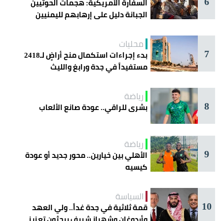
6
السفارة الأمريكية: هجمات الحوثيين
الجبانة دليل على إرهابهم لليمنيين
محليات
7
بدء إجراءات استكمال منح أراضٍ لـ2418
مستفيداً في جدة ورابغ والليث
رياضة
8
بشرى للراقي.. عودة صانع الألعاب
رياضة
9
الأهلي بين خيارين.. محور جديد أو عودة
كيسيه
السياسة
10
قمة ثلاثية في جدة غداً.. ولي العهد
وأردوغان وشهباز شريف يبحثون تعزيز