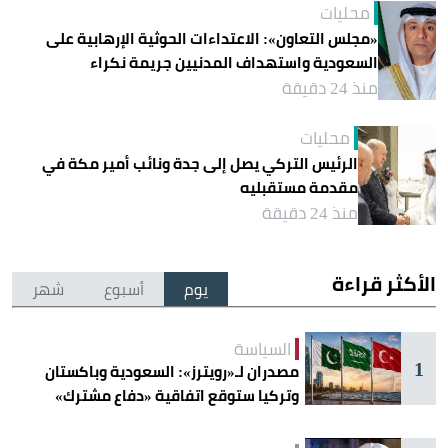
محليات
«مجلس التعاون»: الاعتداءات الحوثية الإرهابية على
السعودية واستهداف المدنيين جريمة نكراء
منذ 24 دقيقة
محليات
الرئيس التركي يصل إلى جدة ونائب أمير مكة في
مقدمة مستقبليه
منذ 24 دقيقة
الأكثر قراءة
يوم
أسبوع
شهر
السياسة
1
مصدران لـ«رويترز»: السعودية وباكستان
وتركيا ستوقع اتفاقية «دفاع مشترك»
اليوم في جدة