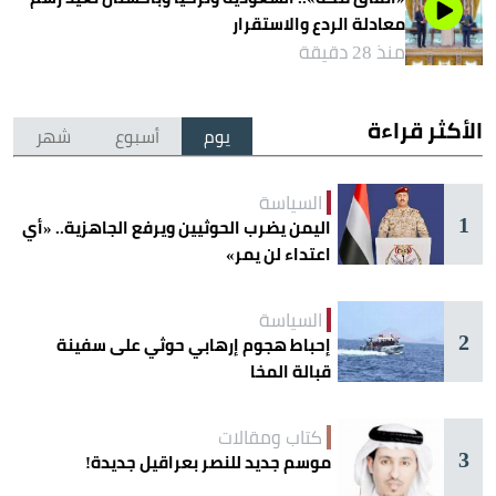
معادلة الردع والاستقرار
منذ 28 دقيقة
الأكثر قراءة
يوم
أسبوع
شهر
السياسة
1
اليمن يضرب الحوثيين ويرفع الجاهزية.. «أي
اعتداء لن يمر»
السياسة
2
إحباط هجوم إرهابي حوثي على سفينة
قبالة المخا
كتاب ومقالات
3
موسم جديد للنصر بعراقيل جديدة!