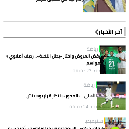
آخر الأخبار
رياضة
رفض العروض واختار «بطل النخبة».. رديف أهلاوي 4
مواسم
منذ 23 دقيقة
رياضة
الأهلي.. «المحور» ينتظر قرار بوسيتش
منذ 24 دقيقة
ملتيميديا
«اتفاق مكة».. السعودية وتركيا وباكستان تُعيد رسم