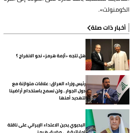
الكومنولث».
أخبار ذات صلة
هل تتجه «أزمة هرمز» نحو الانفراج ؟
رئيس وزراء العراق: علاقات متوازنة مع
دول الجوار.. ولن نسمح باستخدام أراضينا
لتهديد أمنها
البديوي يدين الاعتداء الإيراني على ناقلة
إماراتية في مضيق هرمز