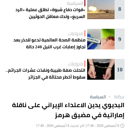
السياسة
8
«قوات دفاع شبوة» تطلق عملية «الرد
السريع» وتدك معاقل الحوثيين
منوعات
9
منظمة الصحة العالمية تدعو للحذر بعد
تجاوز إصابات غرب النيل 240 حالة
منوعات
10
انتحلت صفة طبيبة ونفذت عشرات الجرائم..
سقوط أخطر محتالَة في الجزائر
عكاظ
>
السياسة
البديوي يدين الاعتداء الإيراني على ناقلة
إماراتية في مضيق هرمز
8 أغسطس 2026 - 17:40 | آخر تحديث 8 أغسطس 2026 - 17:40