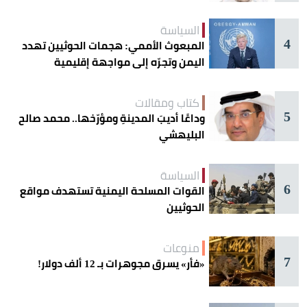
السياسة
4
المبعوث الأممي: هجمات الحوثيين تهدد
اليمن وتجرّه إلى مواجهة إقليمية
كتاب ومقالات
5
وداعًا أديبَ المدينةِ ومؤرّخها.. محمد صالح
البليهشي
السياسة
6
القوات المسلحة اليمنية تستهدف مواقع
الحوثيين
منوعات
7
«فأر» يسرق مجوهرات بـ 12 ألف دولار!