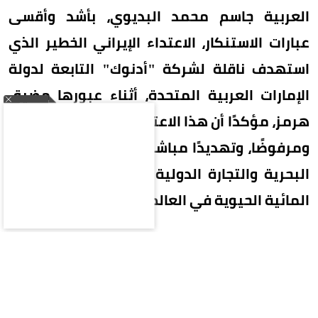
العربية جاسم محمد البديوي، بأشد وأقسى
عبارات الاستنكار، الاعتداء الإيراني الخطير الذي
استهدف ناقلة لشركة "أدنوك" التابعة لدولة
الإمارات العربية المتحدة، أثناء عبورها مضيق
هرمز، مؤكدًا أن هذا الاعتداء يمثل تصعيدًا خطيرًا
ومرفوضًا، وتهديدًا مباشرًا لأمن وسلامة الملاحة
البحرية والتجارة الدولية في أحد أهم الممرات
المائية الحيوية في العالم.
وشدد الأمين العام على الرفض القاطع لأي محاولات
إيرانية لتحويل هذا الممر الدولي الحيوي إلى أداة
للضغط والتهديد، داعيًا المجتمع الدولي إلى تحمل