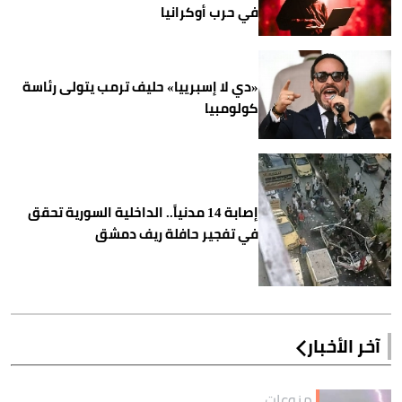
في حرب أوكرانيا
«دي لا إسبرييا» حليف ترمب يتولى رئاسة
كولومبيا
إصابة 14 مدنياً.. الداخلية السورية تحقق
في تفجير حافلة ريف دمشق
آخر الأخبار
منوعات