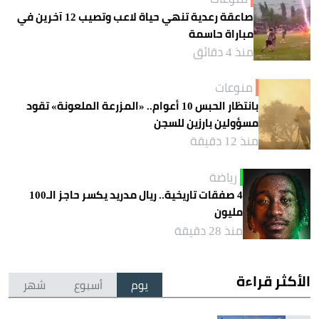
صاعقة رعدية تنهي حياة لاعب وتصيب 12 آخرين في
مباراة حاسمة
منذ 4 دقائق
منوعات
بانتظار الحبس 10 أعوام.. «المزرعة الملعونة» تقود
مسؤولين بارزين للسجن
منذ 12 دقيقة
رياضة
4 صفقات تاريخية.. ريال مدريد يكسر حاجز الـ100
مليون
منذ 28 دقيقة
الأكثر قراءة
يوم
أسبوع
شهر