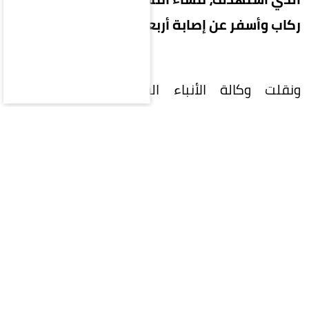
ركاب وأسفر عن إصابة أربعة عشر مدنياً.
ونقلت وكالة الأنباء السورية الرسمية، اليوم
(الجمعة)، عن بيان الوزارة، أن الوحدات المختصة باشرت
منذ اللحظات الأولى لوقوع التفجير تطويق موقع
الحادثة، وجمع الأدلة، ومتابعة التحقيقات لكشف
ملابسات الجريمة، وتعقب المتورطين فيها
وتقديمهم إلى العدالة.
وأفادت الوزارة بأن التفجير يأتي في وقت صدرت فيه
مواقف وطنية مسؤولة عن مشايخ ووجهاء مدينة