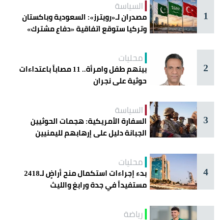
السياسة
1
مصدران لـ«رويترز»: السعودية وباكستان
وتركيا ستوقع اتفاقية «دفاع مشترك»
اليوم في جدة
محليات
2
بينهم طفل وامرأة.. 11 مصاباً باعتداءات
حوثية على نجران
السياسة
3
السفارة الأمريكية: هجمات الحوثيين
الجبانة دليل على إرهابهم لليمنيين
محليات
4
بدء إجراءات استكمال منح أراضٍ لـ2418
مستفيداً في جدة ورابغ والليث
رياضة