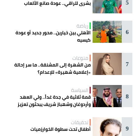
5
بشرى للراقي.. عودة صانع الألعاب
رياضة
6
الأهلي بين خيارين.. محور جديد أو عودة
كيسيه
منوعات
7
من الشهرة إلى المشنقة.. ما سر إحالة
«إعلامية شهيرة» للإعدام؟
السياسة
8
قمة ثلاثية في جدة غداً.. ولي العهد
وأردوغان وشهباز شريف يبحثون تعزيز
التعاون
تحقيقات
9
أطفال تحت سطوة الخوارزميات