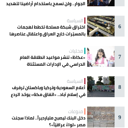
الجوار.. ولن نسمح باستخدام أراضينا لتهديد
أمنها
السياسة
6
اختراق شبكة مسلحة تخطط لهجمات
بالمسيّرات خارج العراق واعتقال عناصرها
محليات
7
«عكاظ» تنشر مواعيد انطلاقة العام
الدراسي في الإدارات المستثناة
السياسة
8
أعلام السعودية وتركيا وباكستان ترفرف
في إسلام آباد.. «اتفاق مكة» يوحّد الردع
منوعات
9
دخل البنك ليصبح مليارديراً.. لماذا سجنت
مصر «لواءً عراقيّاً»؟