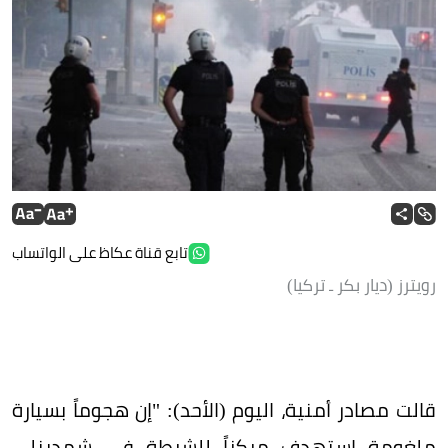
تابع قناة عكاظ على الواتساب
رويترز (ديار بكر ـ تركيا)
قالت مصادر أمنية، اليوم (الأحد): "إن هجوماً بسيارة
ملغومة استهدف مركزاً للشرطة في شمدينلي