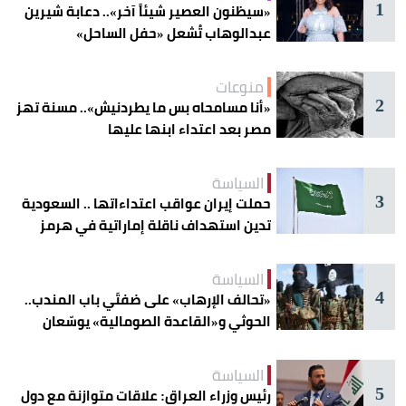
1
«سيظنون العصير شيئاً آخر».. دعابة شيرين
عبدالوهاب تُشعل «حفل الساحل»
منوعات
2
«أنا مسامحاه بس ما يطردنيش».. مسنة تهز
مصر بعد اعتداء ابنها عليها
السياسة
3
حملت إيران عواقب اعتداءاتها .. السعودية
تدين استهداف ناقلة إماراتية في هرمز
السياسة
4
«تحالف الإرهاب» على ضفتَي باب المندب..
الحوثي و«القاعدة الصومالية» يوسّعان
دائرة الخطر
السياسة
5
رئيس وزراء العراق: علاقات متوازنة مع دول