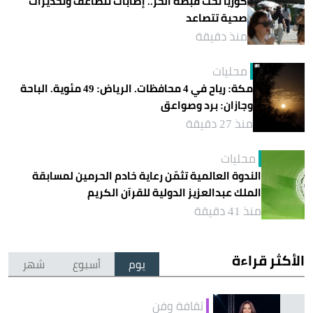
كوريا تحت قبضة الحر.. إصابات تتضاعف وتحذيرات
صحية تتصاعد
منذ دقيقة
محليات
مكة: رياح في 4 محافظات. الرياض: 49 مئوية. الباحة
وجازان: برد وصواعق
منذ 27 دقيقة
محليات
الندوة العالمية تثمّن رعاية خادم الحرمين لمسابقة
الملك عبدالعزيز الدولية للقرآن الكريم
منذ 41 دقيقة
الأكثر قراءة
يوم
أسبوع
شهر
ثقافة وفن