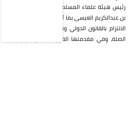
رئيس هيئة علماء المسلمين الشيخ الدكتور محمد
بن عبدالكريم العيسى بما أكد عليه البيان من ضرورة
الالتزام بالقانون الدولي وقرارات مجلس الأمن ذات
الصلة، وفي مقدمتها القرار 2216، واحترام سيادة
الجمهورية اليمنية ووحدتها واستقلالها وسلامة
أراضيها، ورفض الأعمال التي تهدد الأمن الإقليمي
والملاحة البحرية.
وجدد -باسم مجامع الرابطة وهيئاتها ومجالسها
العالمية، وباسم كافة الشعوب الإسلامية المنضوية
تحت مظلتها- تأكيد التضامن الكامل مع المملكة
العربية السعودية في كل ما تتخذه من إجراءات لردع