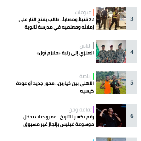
منوعات
3
22 قتيلاً ومصاباً.. طالب يفتح النار على
زملائه ومعلميه في مدرسة ثانوية
الناس
4
العنزي إلى رتبة «ملازم أول»
رياضة
5
الأهلي بين خيارين.. محور جديد أو عودة
كيسيه
ثقافة وفن
6
رقم يكسر التاريخ.. عمرو دياب يدخل
موسوعة غينيس بإنجاز غير مسبوق