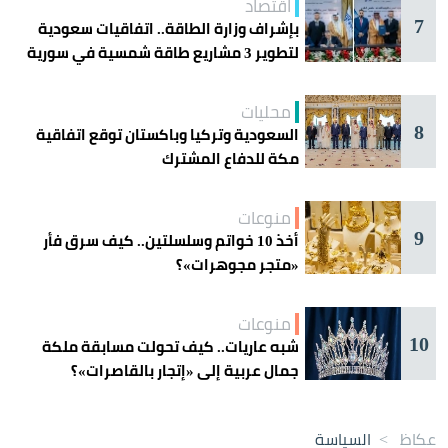
اقتصاد
7
بإشراف وزارة الطاقة.. اتفاقيات سعودية
لتطوير 3 مشاريع طاقة شمسية في سورية
محليات
8
السعودية وتركيا وباكستان توقع اتفاقية
مكة للدفاع المشترك
منوعات
9
أخذ 10 خواتم وسلسلتين.. كيف سرق فأر
«متجر مجوهرات»؟
منوعات
10
شبه عاريات.. كيف تحولت مسابقة ملكة
جمال عربية إلى «إتجار بالقاصرات»؟
عكاظ
>
السياسة