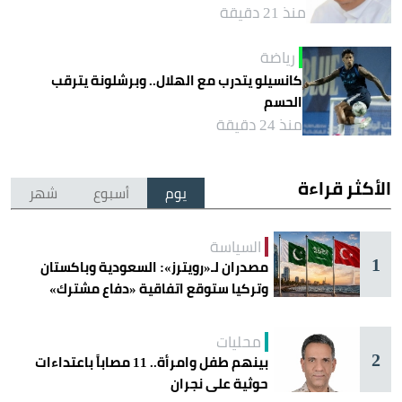
منذ 21 دقيقة
رياضة
كانسيلو يتدرب مع الهلال.. وبرشلونة يترقب
الحسم
منذ 24 دقيقة
الأكثر قراءة
يوم
أسبوع
شهر
السياسة
1
مصدران لـ«رويترز»: السعودية وباكستان
وتركيا ستوقع اتفاقية «دفاع مشترك»
اليوم في جدة
محليات
2
بينهم طفل وامرأة.. 11 مصاباً باعتداءات
حوثية على نجران