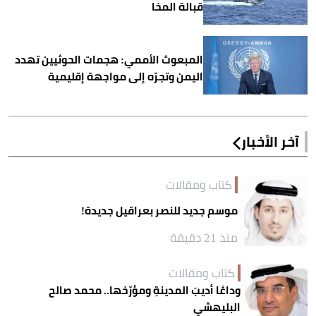
قبالة المخا
المبعوث الأممي: هجمات الحوثيين تهدد
اليمن وتجرّه إلى مواجهة إقليمية
آخر الأخبار
كتاب ومقالات
موسم جديد للنصر بعراقيل جديدة!
منذ 21 دقيقة
كتاب ومقالات
وداعًا أديبَ المدينةِ ومؤرّخها.. محمد صالح
البليهشي