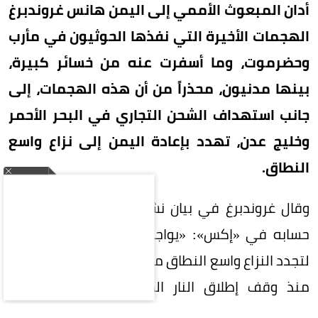
أدان المبعوث الأممي إلى اليمن هانس غروندبرغ
الهجمات الأخيرة التي نفذها الحوثيون في مأرب
وحضرموت، وما أسفرت عنه من خسائر كبيرة،
بينها مدنيون، محذراً من أن هذه الهجمات، إلى
جانب استهداف الشحن التجاري في البحر الأحمر
وخليج عدن، تهدد بإعادة اليمن إلى نزاع واسع
النطاق.
وقال غروندبرغ في بيان نشره اليوم (الجمعة) على
حسابه في «إكس»: «يواجه اليمن اليوم خطراً أكبر
لتجدد النزاع واسع النطاق مما كان عليه في أي نقطة
منذ وقف إطلاق النار الذي توسطت فيه الأمم
المتحدة في أبريل 2022».