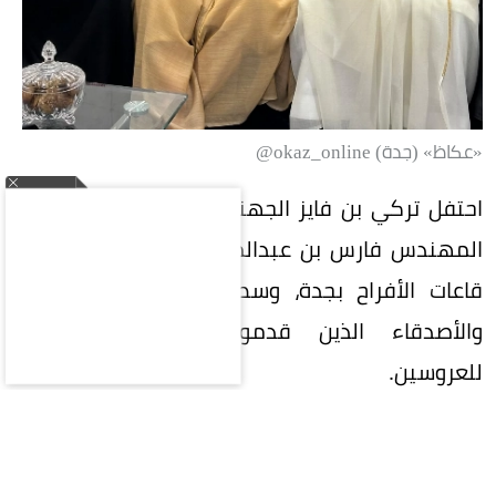
«عكاظ» (جدة) okaz_online@
احتفل تركي بن فايز الجهني بعقد قران ابنته على
المهندس فارس بن عبدالمنعم الجهني في إحدى
قاعات الأفراح بجدة، وسط حضور عدد من الأهل
والأصدقاء الذين قدموا التهاني والتبريكات
للعروسين.
المقالة التالية