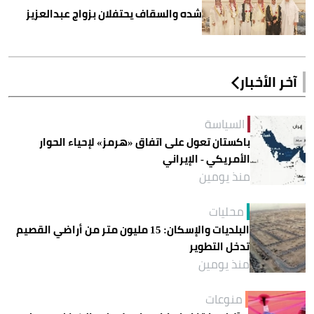
شده والسقاف يحتفلان بزواج عبدالعزيز
آخر الأخبار
السياسة
باكستان تعول على اتفاق «هرمز» لإحياء الحوار
الأمريكي - الإيراني
منذ يومين
محليات
البلديات والإسكان: 15 مليون متر من أراضي القصيم
تدخل التطوير
منذ يومين
منوعات