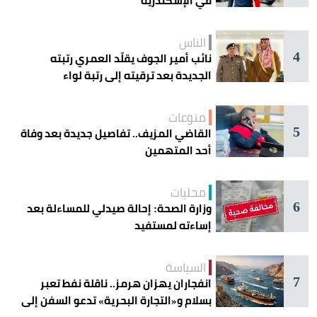
في الإسكندرية
الناس
4
نائب أمير الجوف يقلّد العمري رتبته
الجديدة بعد ترقيته إلى رتبة لواء
منوعات
5
القاضي المزيف.. تفاصيل جديدة بعد وفاة
أحد المتهمين
محليات
6
وزارة الصحة: إحالة صيدلي للمساءلة بعد
إساءته لمستفيد
السياسة
7
انفجاران يهزان هرمز.. ناقلة نفط تعبر
بسلام و«التجارة البحرية» تدعو السفن إلى