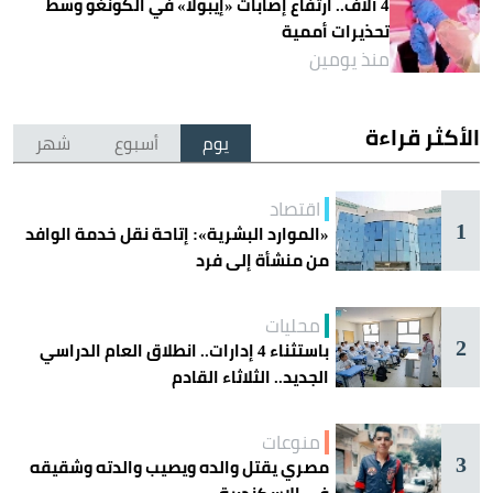
4 آلاف.. ارتفاع إصابات «إيبولا» في الكونغو وسط
تحذيرات أممية
منذ يومين
الأكثر قراءة
يوم
أسبوع
شهر
اقتصاد
1
«الموارد البشرية»: إتاحة نقل خدمة الوافد
من منشأة إلى فرد
محليات
2
باستثناء 4 إدارات.. انطلاق العام الدراسي
الجديد.. الثلاثاء القادم
منوعات
3
مصري يقتل والده ويصيب والدته وشقيقه