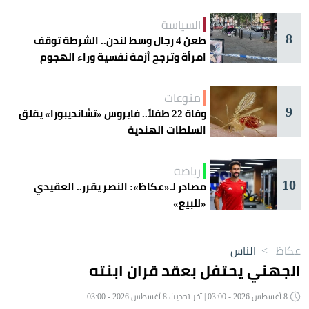
الحذر
السياسة
8
طعن 4 رجال وسط لندن.. الشرطة توقف
امرأة وترجح أزمة نفسية وراء الهجوم
منوعات
9
وفاة 22 طفلاً.. فايروس «تشانديبورا» يقلق
السلطات الهندية
رياضة
10
مصادر لـ«عكاظ»: النصر يقرر.. العقيدي
«للبيع»
عكاظ
>
الناس
الجهني يحتفل بعقد قران ابنته
8 أغسطس 2026 - 03:00 | آخر تحديث 8 أغسطس 2026 - 03:00