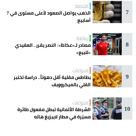
اقتصاد
7
الذهب يواصل الصعود لأعلى مستوى في 7
أسابيع
رياضة
8
مصادر لـ«عكاظ»: النصر يقرر.. العقيدي
«للبيع»
منوعات
9
بطاطس مقلية أقل دهوناً.. دراسة تختبر
القلي بالميكروويف
منوعات
10
الشرطة الألمانية تبطل مفعول طائرة
مسيّرة في مطار لايبزيغ هاله