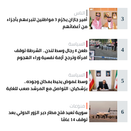
الحذر
الناس
3
أمير جازان يكرّم 3 مواطنين لتبرعهم بأجزاء
من أعضائهم
السياسة
4
طعن 4 رجال وسط لندن.. الشرطة توقف
امرأة وترجح أزمة نفسية وراء الهجوم
السياسة
5
وسط غموض يحيط بمكان وجوده..
بزشكيان: التواصل مع المرشد صعب للغاية
منوعات
6
سورية تعيد فتح مطار دير الزور الدولي بعد
توقف 14 عامًا