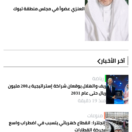
العنزي عضواً في مجلس منطقة تبوك
آخر الأخبار
رياضة
ريف والهلال يوقعان شراكة إستراتيجية بـ200 مليون
ريال حتى عام 2031
منذ 19 دقيقة
منوعات
إنجلترا: انقطاع كهربائي يتسبب في اضطراب واسع
بحركة القطارات