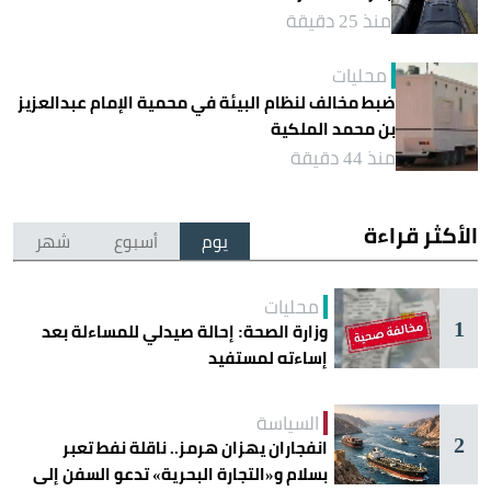
منذ 25 دقيقة
محليات
ضبط مخالف لنظام البيئة في محمية الإمام عبدالعزيز
بن محمد الملكية
منذ 44 دقيقة
الأكثر قراءة
يوم
أسبوع
شهر
محليات
1
وزارة الصحة: إحالة صيدلي للمساءلة بعد
إساءته لمستفيد
السياسة
2
انفجاران يهزان هرمز.. ناقلة نفط تعبر
بسلام و«التجارة البحرية» تدعو السفن إلى