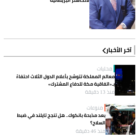
لانكاستر البريطانية
آخر الأخبار
محليات
معالم المملكة تتوشح بأعلام الدول الثلاث احتفاءً
بـ«اتفاقية مكة للدفاع المشترك»
منذ 13 دقيقة
منوعات
بعد مذبحة بانكوك.. هل تنجح تايلند في ضبط
السلاح؟
منذ 46 دقيقة