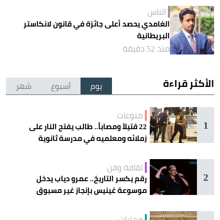
الناس
الغامدي يحصد أعلى جائزة في قانون لانكاستر
البريطانية
منذ 52 دقيقة
الأكثر قراءة
يوم
أسبوع
شهر
منوعات
1
22 قتيلاً ومصاباً.. طالب يفتح النار على
زملائه ومعلميه في مدرسة ثانوية
ثقافة وفن
2
رقم يكسر التاريخ.. عمرو دياب يدخل
موسوعة غينيس بإنجاز غير مسبوق
محليات