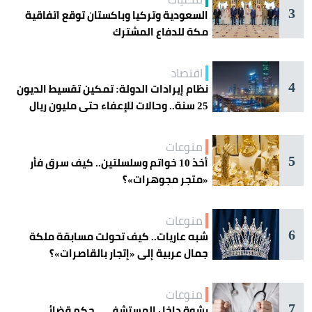
3
السعودية وتركيا وباكستان توقع اتفاقية
مكة للدفاع المشترك
اقتصاد
4
نظام إيرادات الدولة: تمكين تقسيط الديون
25 سنة.. وحالات للإعفاء حتى مليون ريال
منوعات
5
أخذ 10 خواتم وسلسلتين.. كيف سرق فأر
«متجر مجوهرات»؟
منوعات
6
شبه عاريات.. كيف تحولت مسابقة ملكة
جمال عربية إلى «إتجار بالقاصرات»؟
منوعات
7
رشوة داخل المستشفى.. حكم قضائي