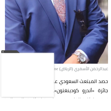
عبدالرحمن الأسمري (الرياض) okaz_online@
حصد المبتعث السعودي عبدالله بن صهبان الغامدي
جائزة «أندرو كودينغتون»، التي تُعد أعلى جائزة
تمنحها كلية القانون في جامعة لانكاستر البريطانية،
عقب تخرجه في القانون بدرجة ممتاز مع مرتبة