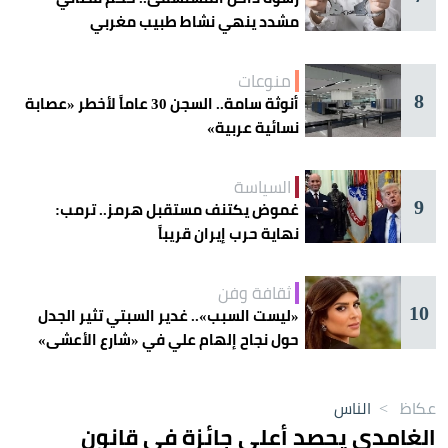
مشدد ينهي نشاط طبيب مغربي
منوعات
8
أنوثة سامة.. السجن 30 عاماً لأخطر «عصابة
نسائية عربية»
السياسة
9
غموض يكتنف مستقبل هرمز.. ترمب:
نهاية حرب إيران قريباً
ثقافة وفن
10
«ليست السبب».. غدير السبتي تثير الجدل
حول نجاح إلهام علي في «شارع الأعشى»
عكاظ
>
الناس
الغامدي يحصد أعلى جائزة في قانون