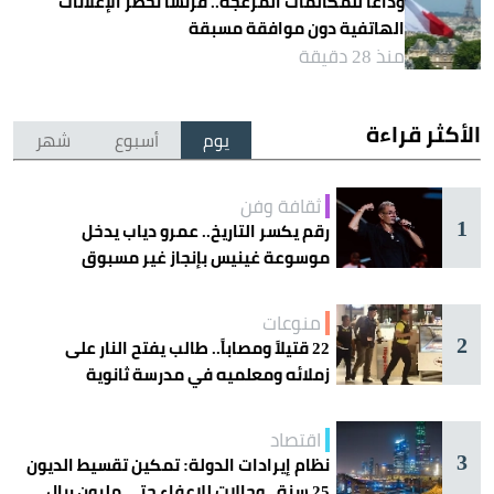
وداعًا للمكالمات المزعجة.. فرنسا تحظر الإعلانات
الهاتفية دون موافقة مسبقة
منذ 28 دقيقة
الأكثر قراءة
يوم
أسبوع
شهر
ثقافة وفن
1
رقم يكسر التاريخ.. عمرو دياب يدخل
موسوعة غينيس بإنجاز غير مسبوق
منوعات
2
22 قتيلاً ومصاباً.. طالب يفتح النار على
زملائه ومعلميه في مدرسة ثانوية
اقتصاد
3
نظام إيرادات الدولة: تمكين تقسيط الديون
25 سنة.. وحالات للإعفاء حتى مليون ريال