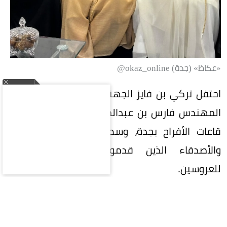
«عكاظ» (جدة) okaz_online@
احتفل تركي بن فايز الجهني بعقد قران ابنته على
المهندس فارس بن عبدالمنعم الجهني في إحدى
قاعات الأفراح بجدة، وسط حضور عدد من الأهل
والأصدقاء الذين قدموا التهاني والتبريكات
للعروسين.
المقالة التالية