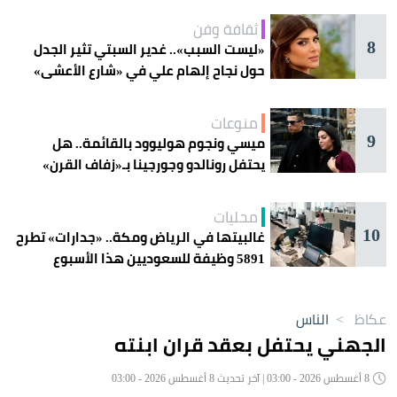
ثقافة وفن
8
«ليست السبب».. غدير السبتي تثير الجدل
حول نجاح إلهام علي في «شارع الأعشى»
منوعات
9
ميسي ونجوم هوليوود بالقائمة.. هل
يحتفل رونالدو وجورجينا بـ«زفاف القرن»
غداً؟
محليات
10
غالبيتها في الرياض ومكة.. «جدارات» تطرح
5891 وظيفة للسعوديين هذا الأسبوع
عكاظ
>
الناس
الجهني يحتفل بعقد قران ابنته
8 أغسطس 2026 - 03:00 | آخر تحديث 8 أغسطس 2026 - 03:00