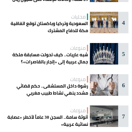
محليات
4
السعودية وتركيا وباكستان توقع اتفاقية
مكة للدفاع المشترك
منوعات
5
شبه عاريات.. كيف تحولت مسابقة ملكة
جمال عربية إلى «إتجار بالقاصرات»؟
منوعات
6
رشوة داخل المستشفى.. حكم قضائي
مشدد ينهي نشاط طبيب مغربي
منوعات
7
أنوثة سامة.. السجن 30 عاماً لأخطر «عصابة
نسائية عربية»