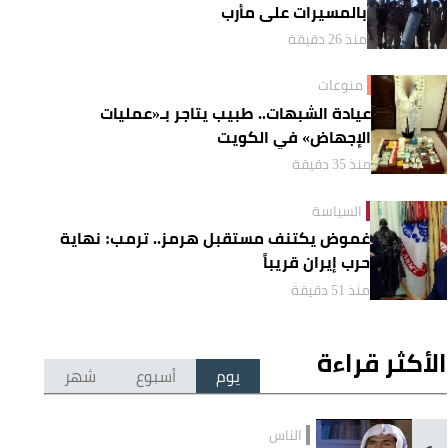
بالمسيرات على مأرب
منذ 26 دقيقة
منوعات
عيادة الشبهات.. طبيب يتاجر بـ«عمليات
الإجهاض» في الكويت
منذ 35 دقيقة
السياسة
غموض يكتنف مستقبل هرمز.. ترمب: نهاية
حرب إيران قريباً
منذ 51 دقيقة
الأكثر قراءة
يوم
أسبوع
شهر
الناس