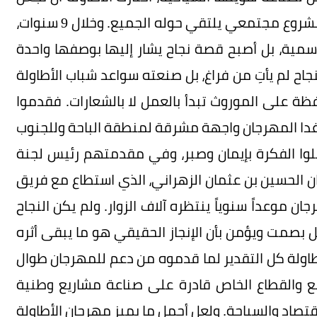
من تاريخها عنواناً للمستقبل وأن تحول تراثها إلى مشروع مجتمعي يلتقي حوله الجميع. وخلال 9 سنوات،
سمية، بل أصبح قصة نجاح يشار إليها بوصفها واحدة
اح لم يأتِ من فراغ، بل صنعته سواعد شباب الأطاولة
فظة على الموروث تبدأ بالعمل لا بالشعارات. فقدموا
ى غدا المهرجان واجهة مشرقة لمنطقة الباحة وللجنوب
لوا الفكرة بإيمان وصبر، وفي مقدمتهم رئيس لجنة
ان الحسين بن عثمان الزهراني، الذي استطاع مع فريق
ن موعداً سنوياً ينتظره آلاف الزوار. ولم يكن النجاح
بصمت ويؤمن بأن الإنجاز الحقيقي هو ما يبقى أثره
طاولة كل التقدير لما قدموه من دعم للمهرجان طوال
مع والقطاع الخاص قادرة على صناعة مشاريع وطنية
تصاد والسياحة. ولعل أجمل ما يميز مهرجان الأطاولة