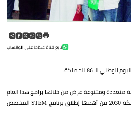
تابع قناة عكاظ على الواتساب
ني الـ 86 للمملكة.
ية متعددة ومتنوعة عرض من خلالها برامج هذا العام
التي تساهم وتتوافق في تحقيقه مع رؤية المملكة 2030 من أهمها إطلاق برنامج STEM المخصص