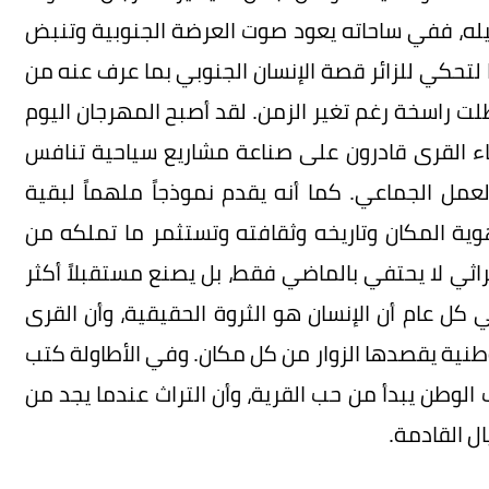
اصيله، ففي ساحاته يعود صوت العرضة الجنوبية وتنبض
بها لتحكي للزائر قصة الإنسان الجنوبي بما عرف عنه من
 راسخة رغم تغير الزمن. لقد أصبح المهرجان اليوم
ء القرى قادرون على صناعة مشاريع سياحية تنافس
لعمل الجماعي. كما أنه يقدم نموذجاً ملهماً لبقية
ية المكان وتاريخه وثقافته وتستثمر ما تملكه من
راثي لا يحتفي بالماضي فقط، بل يصنع مستقبلاً أكثر
 كل عام أن الإنسان هو الثروة الحقيقية، وأن القرى
نية يقصدها الزوار من كل مكان. وفي الأطاولة كتب
ب الوطن يبدأ من حب القرية، وأن التراث عندما يجد من
ل القادمة.