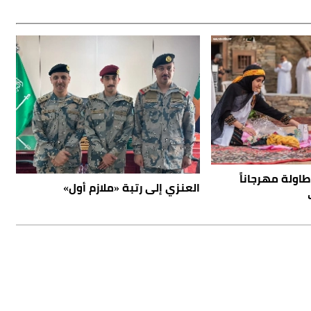
طاولة مهرجاناً
العنزي إلى رتبة «ملازم أول»