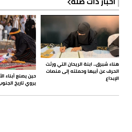
أخبار ذات صلة
هناء شبرق.. ابنة الريحان التي ورثت
الحرف عن أبيها وحملته إلى منصات
حين يصنع أبناء الأ
الإبداع
يروي تاريخ الجنوب