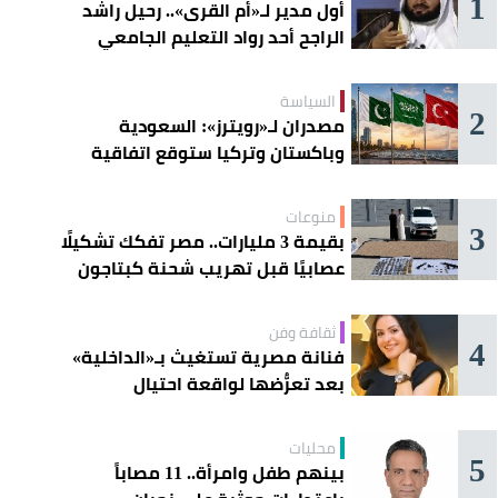
1
أول مدير لـ«أم القرى».. رحيل راشد
الراجح أحد رواد التعليم الجامعي
السياسة
2
مصدران لـ«رويترز»: السعودية
وباكستان وتركيا ستوقع اتفاقية
«دفاع مشترك» اليوم في جدة
منوعات
3
بقيمة 3 مليارات.. مصر تفكك تشكيلًا
عصابيًا قبل تهريب شحنة كبتاجون
ضخمة
ثقافة وفن
4
فنانة مصرية تستغيث بـ«الداخلية»
بعد تعرُّضها لواقعة احتيال
محليات
5
بينهم طفل وامرأة.. 11 مصاباً