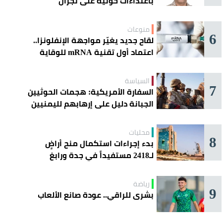
باعتداءات حوثية على نجران
منوعات
6
لقاح جديد يغيّر مواجهة الإنفلونزا..
اعتماد أول تقنية mRNA للوقاية
الموسمية
السياسة
7
السفارة الأمريكية: هجمات الحوثيين
الجبانة دليل على إرهابهم لليمنيين
محليات
8
بدء إجراءات استكمال منح أراضٍ
لـ2418 مستفيداً في جدة ورابغ
والليث
رياضة
9
بشرى للراقي.. عودة صانع الألعاب