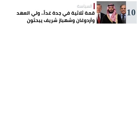
السياسة
10
قمة ثلاثية في جدة غداً.. ولي العهد
وأردوغان وشهباز شريف يبحثون
تعزيز التعاون