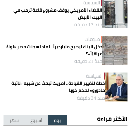
السياسة
القضاء الأمريكي يوقف مشروع قاعة ترمب في
البيت الأبيض
منذ 13 دقيقة
منوعات
دخل البنك ليصبح مليارديراً.. لماذا سجنت مصر «لواءً
عراقيّاً»؟
منذ 21 دقيقة
السياسة
خطة لتغيير القيادة.. أمريكا تبحث عن شبيه «نائبة
مادورو» لحكم كوبا
منذ 34 دقيقة
الأكثر قراءة
يوم
أسبوع
شهر