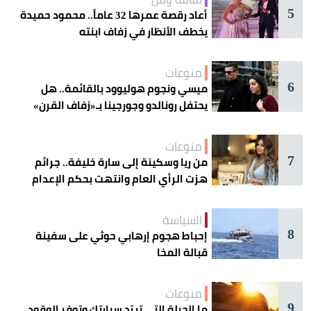
5
أعاد رقصة عمرها 32 عاماً.. محمود حميدة
يخطف الأنظار في زفاف ابنته
منوعات
6
ميسي ونجوم هوليوود بالقائمة.. هل
يحتفل رونالدو وجورجينا بـ«زفاف القرن»
غداً؟
منوعات
7
من ريا وسكينة إلى سارة خليفة.. جرائم
هزت الرأي العام وانتهت بحكم الإعدام
السياسة
8
إحباط هجوم إرهابي حوثي على سفينة
قبالة المخا
منوعات
9
ما الحيلة التي تبرّد سيارتك وتوفر الوقود