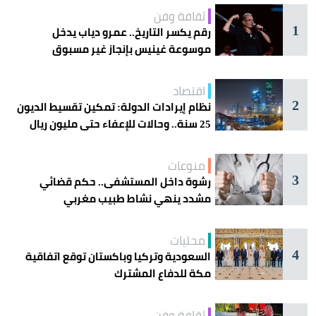
ثقافة وفن
1
رقم يكسر التاريخ.. عمرو دياب يدخل
موسوعة غينيس بإنجاز غير مسبوق
اقتصاد
2
نظام إيرادات الدولة: تمكين تقسيط الديون
25 سنة.. وحالات للإعفاء حتى مليون ريال
منوعات
3
رشوة داخل المستشفى.. حكم قضائي
مشدد ينهي نشاط طبيب مغربي
محليات
4
السعودية وتركيا وباكستان توقع اتفاقية
مكة للدفاع المشترك
ثقافة وفن