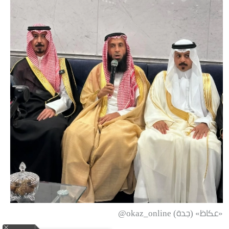
«عكاظ» (جدة) okaz_online@