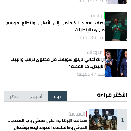
منذ 13 دقيقة
رياضة
رديف: سعيد بانضمامي إلى الأهلي.. ونتطلع لموسم
مليء بالإنجازات
منذ 36 دقيقة
منوعات
إزالة أغاني تايلور سويفت من محتوى ترمب والبيت
الأبيض.. ما القصة؟
منذ 47 دقيقة
الأكثر قراءة
يوم
أسبوع
شهر
السياسة
1
«تحالف الإرهاب» على ضفتَي باب المندب..
الحوثي و«القاعدة الصومالية» يوسّعان