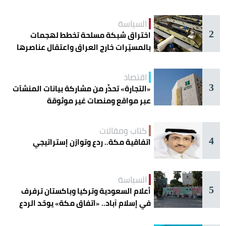
دائرة الخطر
السياسة
2
اختراق شبكة مسلحة تخطط لهجمات
بالمسيّرات خارج العراق واعتقال عناصرها
اقتصاد
3
«التجارة» تحذّر من مشاركة بيانات المنشآت
عبر مواقع ومنصات غير موثوقة
كتاب ومقالات
4
اتفاقية مكة.. ردع وتوازن إستراتيجي
السياسة
5
أعلام السعودية وتركيا وباكستان ترفرف
في إسلام آباد.. «اتفاق مكة» يوحّد الردع