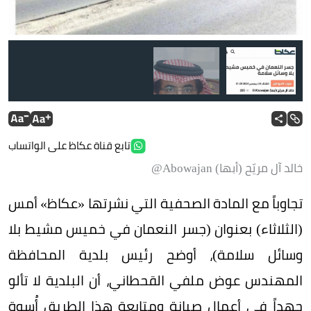
تابع قناة عكاظ على الواتساب
خالد آل مريّح (أبها) Abowajan@
تجاوباً مع المادة الصحفية التي نشرتها «عكاظ» أمس
(الثلاثاء) بعنوان (جسر النعمان في خميس مشيط بلا
وسائل سلامة)، أوضح رئيس بلدية المحافظة
المهندس عوض ملفي القحطاني، أن البلدية لا تألو
جهداً في أعمال صيانة ومتابعة هذا الطريق أُسوة