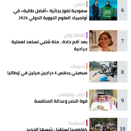
الناس
6
سعودية تفوز بجائزة «أفضل طالبة» في
أولمبياد العلوم النووية الدولي 2026
ثقافة وفن
7
بعد آلام حادة.. منة شلبي تستعد لعملية
جراحية
منوعات
8
سبعيني يدهس 4 دراجين مرتين في إيطاليا
كتاب ومقالات
9
قوة النصر وعدالة المنافسة
السياسة
10
كولومبيا تستقبل رئيسها الجديد