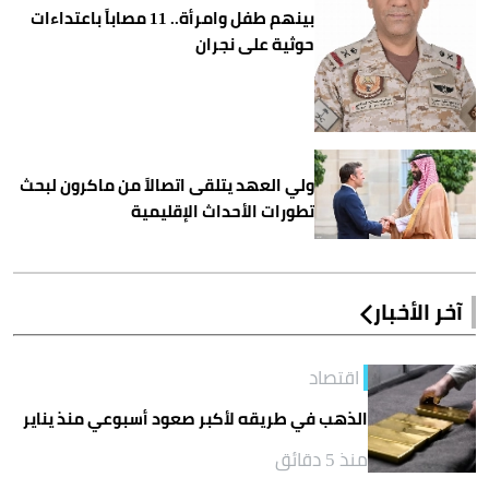
بينهم طفل وامرأة.. 11 مصاباً باعتداءات
حوثية على نجران
ولي العهد يتلقى اتصالاً من ماكرون لبحث
تطورات الأحداث الإقليمية
آخر الأخبار
اقتصاد
الذهب في طريقه لأكبر صعود أسبوعي منذ يناير
منذ 5 دقائق