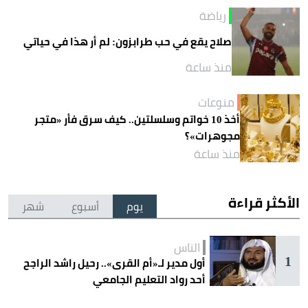
رياضة
صلاح يقع في حب طرابزون: لم أر هذا في حياتي
منذ ساعة
منوعات
أخذ 10 خواتم وسلسلتين.. كيف سرق فأر «متجر
مجوهرات»؟
منذ ساعة
الأكثر قراءة
يوم
أسبوع
شهر
الناس
1
أول مدير لـ«أم القرى».. رحيل راشد الراجح
أحد رواد التعليم الجامعي