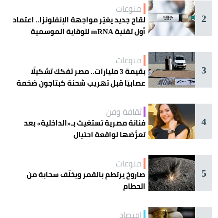
منوعات
2
لقاح جديد يغيّر مواجهة الإنفلونزا.. اعتماد
أول تقنية mRNA للوقاية الموسمية
منوعات
3
بقيمة 3 مليارات.. مصر تفكك تشكيلًا
عصابيًا قبل تهريب شحنة كبتاجون ضخمة
ثقافة وفن
4
فنانة مصرية تستغيث بـ«الداخلية» بعد
تعرُّضها لواقعة احتيال
منوعات
5
صاروخ يرتطم بالقمر ويخلّف سحابة من
الحطام
اقتصاد