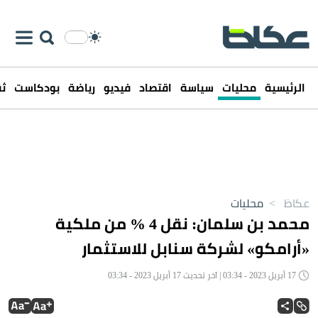
الرئيسية
محليات
سياسة
اقتصاد
فيديو
رياضة
بودكاست
ثق
عكاظ
>
محليات
محمد بن سلمان: نقل 4 % من ملكية
«أرامكو» لشركة سنابل للاستثمار
17 أبريل 2023 - 03:34 | آخر تحديث 17 أبريل 2023 - 03:34