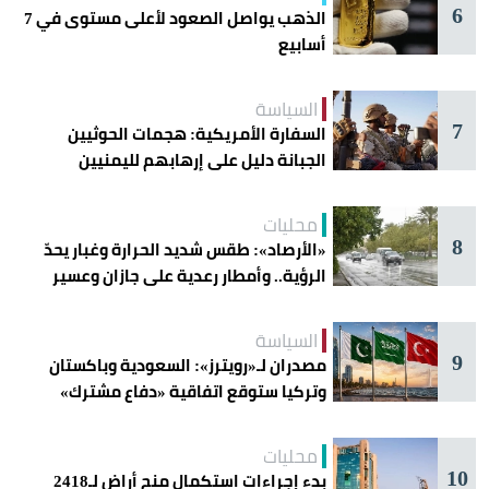
6
الذهب يواصل الصعود لأعلى مستوى في 7
أسابيع
السياسة
7
السفارة الأمريكية: هجمات الحوثيين
الجبانة دليل على إرهابهم لليمنيين
محليات
8
«الأرصاد»: طقس شديد الحرارة وغبار يحدّ
الرؤية.. وأمطار رعدية على جازان وعسير
السياسة
9
مصدران لـ«رويترز»: السعودية وباكستان
وتركيا ستوقع اتفاقية «دفاع مشترك»
اليوم في جدة
محليات
10
بدء إجراءات استكمال منح أراضٍ لـ2418