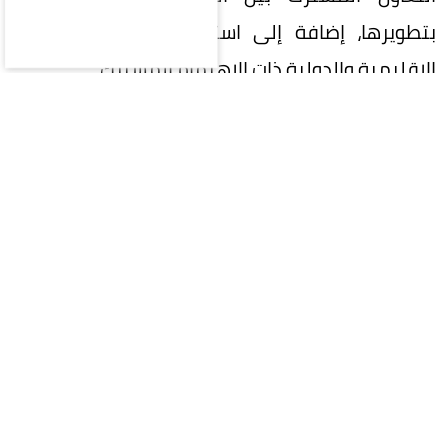
بتطويرها، إضافة إلى استعراض عدد من القضايا
الإقليمية والدولية ذات الاهتمام المشترك.
المقالة التالية
محليات
سياسة
اقتصاد
رياضة
ثقافة وفن
منوعات