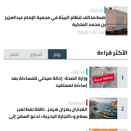
محليات
ضبط مخالف لنظام البيئة في محمية الإمام عبدالعزيز
بن محمد الملكية
منذ 40 دقيقة
الأكثر قراءة
يوم
أسبوع
شهر
محليات
1
وزارة الصحة: إحالة صيدلي للمساءلة بعد
إساءته لمستفيد
السياسة
2
انفجاران يهزان هرمز.. ناقلة نفط تعبر
بسلام و«التجارة البحرية» تدعو السفن إلى
الحذر