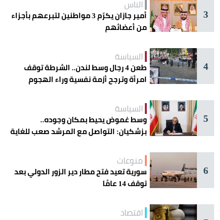
الناس
3
أمير جازان يكرّم 3 مواطنين لتبرعهم بأجزاء
من أعضائهم
السياسة
4
طعن 4 رجال وسط لندن.. الشرطة توقف
امرأة وترجح أزمة نفسية وراء الهجوم
السياسة
5
وسط غموض يحيط بمكان وجوده..
بزشكيان: التواصل مع المرشد صعب للغاية
منوعات
6
سورية تعيد فتح مطار دير الزور الدولي بعد
توقف 14 عامًا
اقتصاد