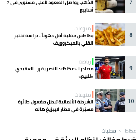
7
الذهب يواصل الصعود لأعلى مستوى في 7
أسابيع
منوعات
8
بطاطس مقلية أقل دهوناً.. دراسة تختبر
القلي بالميكروويف
رياضة
9
مصادر لـ«عكاظ»: النصر يقرر.. العقيدي
«للبيع»
منوعات
10
الشرطة الألمانية تبطل مفعول طائرة
مسيّرة في مطار لايبزيغ هاله
عكاظ
>
محليات
ضبط مخالف لنظام البيئة في محمية