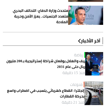
متحدث وزارة الدفاع: التحالف البحري
متعدد الجنسيات.. يعزز الأمن وحرية
الملاحة
آخر الأخبار
رياضة
ريف والهلال يوقعان شراكة إستراتيجية بـ200 مليون
ريال حتى عام 2031
منذ 15 دقيقة
منوعات
إنجلترا: انقطاع كهربائي يتسبب في اضطراب واسع
بحركة القطارات
منذ 21 دقيقة