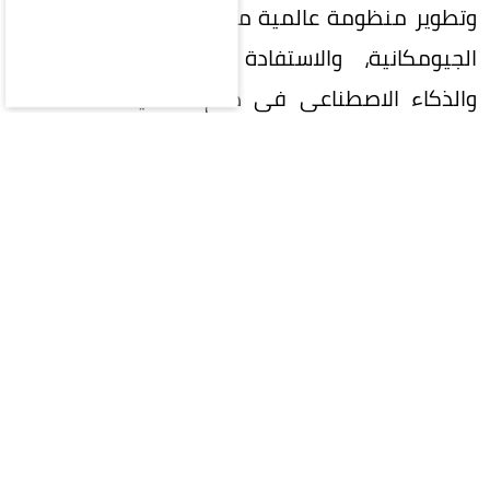
وتطوير منظومة عالمية متكاملة لإدارة المعلومات
الجيومكانية، والاستفادة من التقنيات الحديثة
والذكاء الاصطناعي في دعم التنمية المستدامة
وصناعة القرار.
واستعرضت المملكة خلال الاجتماع جهودها في
تنفيذ إطار الأمم المتحدة المتكامل للمعلومات
الجيومكانية (UN-IGIF)، وتطوير السياسات والأطر
التنظيمية والمعايير الوطنية للبيانات الجيومكانية،
بما يعزز جودتها وتكاملها وقابليتها للتشغيل البيني
وتبادلها بكفاءة.
وتناولت مشاركتها عدداً من الموضوعات المرتبطة