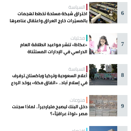
السياسة
6
اختراق شبكة مسلحة تخطط لهجمات
بالمسيّرات خارج العراق واعتقال عناصرها
محليات
7
«عكاظ» تنشر مواعيد انطلاقة العام
الدراسي في الإدارات المستثناة
السياسة
8
أعلام السعودية وتركيا وباكستان ترفرف
في إسلام آباد.. «اتفاق مكة» يوحّد الردع
منوعات
9
دخل البنك ليصبح مليارديراً.. لماذا سجنت
مصر «لواءً عراقيّاً»؟
اقتصاد