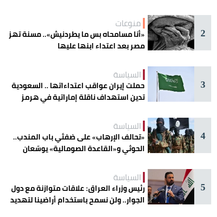
منوعات
2
«أنا مسامحاه بس ما يطردنيش».. مسنة تهز
مصر بعد اعتداء ابنها عليها
السياسة
3
حملت إيران عواقب اعتداءاتها .. السعودية
تدين استهداف ناقلة إماراتية في هرمز
السياسة
4
«تحالف الإرهاب» على ضفتَي باب المندب..
الحوثي و«القاعدة الصومالية» يوسّعان
دائرة الخطر
السياسة
5
رئيس وزراء العراق: علاقات متوازنة مع دول
الجوار.. ولن نسمح باستخدام أراضينا لتهديد
أمنها