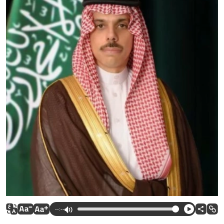
--:--