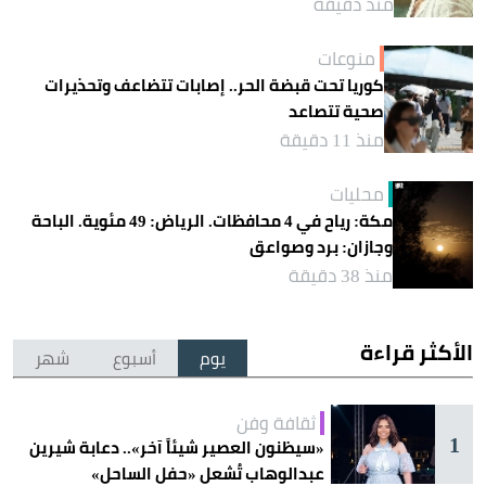
منذ دقيقة
منوعات
كوريا تحت قبضة الحر.. إصابات تتضاعف وتحذيرات
صحية تتصاعد
منذ 11 دقيقة
محليات
مكة: رياح في 4 محافظات. الرياض: 49 مئوية. الباحة
وجازان: برد وصواعق
منذ 38 دقيقة
الأكثر قراءة
يوم
أسبوع
شهر
ثقافة وفن
1
«سيظنون العصير شيئاً آخر».. دعابة شيرين
عبدالوهاب تُشعل «حفل الساحل»