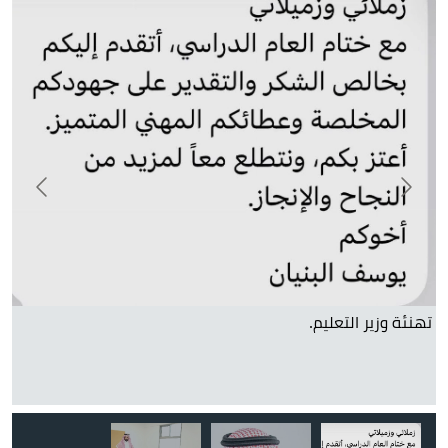
طل
يوسف البنيان.