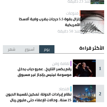
منذ 23 دقيقة
منوعات
زلزال بقوة 5.5 درجات يضرب ولاية ألاسكا
الأمريكية
منذ 58 دقيقة
الأكثر قراءة
يوم
أسبوع
شهر
ثقافة وفن
1
رقم يكسر التاريخ.. عمرو دياب يدخل
موسوعة غينيس بإنجاز غير مسبوق
اقتصاد
2
نظام إيرادات الدولة: تمكين تقسيط الديون
25 سنة.. وحالات للإعفاء حتى مليون ريال