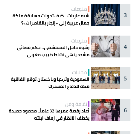
منوعات
3
شبه عاريات.. كيف تحولت مسابقة ملكة
جمال عربية إلى «إتجار بالقاصرات»؟
منوعات
4
رشوة داخل المستشفى.. حكم قضائي
مشدد ينهي نشاط طبيب مغربي
محليات
5
السعودية وتركيا وباكستان توقع اتفاقية
مكة للدفاع المشترك
ثقافة وفن
6
أعاد رقصة عمرها 32 عاماً.. محمود حميدة
يخطف الأنظار في زفاف ابنته