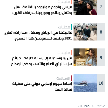
منوعات
7
ميسي ونجوم هوليوود بالقائمة.. هل
يحتفل رونالدو وجورجينا بـ«زفاف القرن»
غداً؟
محليات
8
غالبيتها في الرياض ومكة.. «جدارات» تطرح
5891 وظيفة للسعوديين هذا الأسبوع
منوعات
9
من ريا وسكينة إلى سارة خليفة.. جرائم
هزت الرأي العام وانتهت بحكم الإعدام
السياسة
10
إحباط هجوم إرهابي حوثي على سفينة
قبالة المخا
عكاظ
>
محليات