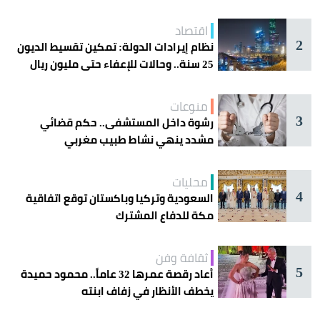
اقتصاد
2
نظام إيرادات الدولة: تمكين تقسيط الديون
25 سنة.. وحالات للإعفاء حتى مليون ريال
منوعات
3
رشوة داخل المستشفى.. حكم قضائي
مشدد ينهي نشاط طبيب مغربي
محليات
4
السعودية وتركيا وباكستان توقع اتفاقية
مكة للدفاع المشترك
ثقافة وفن
5
أعاد رقصة عمرها 32 عاماً.. محمود حميدة
يخطف الأنظار في زفاف ابنته