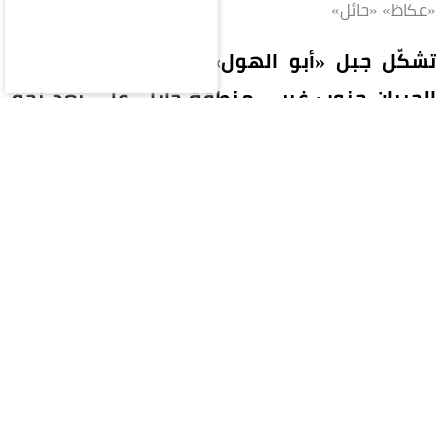
«عكاظ» «حائل»
تشكّل جبل «أبو الهول» الواقع قرب قرية أبا
الحيران جنوب غربي منطقة حائل، على بُعد نحو
120 كيلومتراً، ضمن سلسلة جبال أجا، نتيجة
عوامل التعرية والتجوية التي تعرض لها عبر آلاف
السنين؛ ما أوجد تكويناً صخرياً فريداً يشبه رأس
الإنسان، وأكسبه هذه التسمية، وجعله أحد أبرز
المعالم الطبيعية والسياحية في المنطقة.
ووفقاً للباحث في التاريخ والفلك القديم مشاري
النشمي، يتميز الجبل بتنوع جيولوجي لافت، إذ تنتشر
حوله تشكيلات صخرية متعددة الأشكال والأحجام،