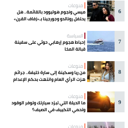
منوعات
6
ميسي ونجوم هوليوود بالقائمة.. هل
يحتفل رونالدو وجورجينا بـ«زفاف القرن»
غداً؟
السياسة
7
إحباط هجوم إرهابي حوثي على سفينة
قبالة المخا
منوعات
8
من ريا وسكينة إلى سارة خليفة.. جرائم
هزت الرأي العام وانتهت بحكم الإعدام
منوعات
9
ما الحيلة التي تبرّد سيارتك وتوفر الوقود
وتحمي التكييف في الصيف؟
منوعات