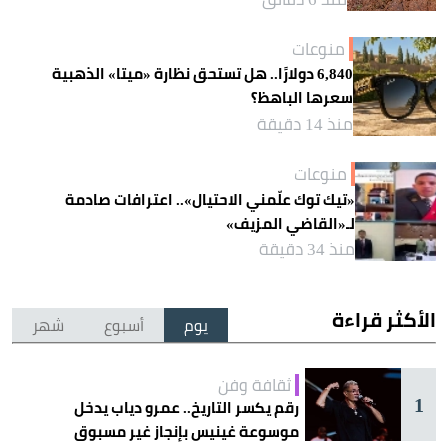
منوعات
6,840 دولارًا.. هل تستحق نظارة «ميتا» الذهبية
سعرها الباهظ؟
منذ 14 دقيقة
منوعات
«تيك توك علّمني الاحتيال».. اعترافات صادمة
لـ«القاضي المزيف»
منذ 34 دقيقة
الأكثر قراءة
يوم
أسبوع
شهر
ثقافة وفن
1
رقم يكسر التاريخ.. عمرو دياب يدخل
موسوعة غينيس بإنجاز غير مسبوق