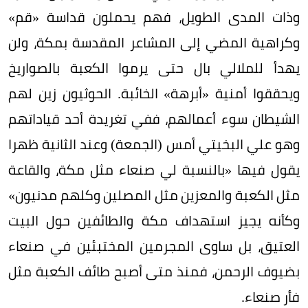
وذات المدى الطويل، فهم يحملون قداسة «قم»
وكراهية المضي إلى المشاعر المقدسة بمكة، ولن
يهدأ للملالي بال حتى يرموا الكعبة بالصواريخ
ويحققوا أمنية «أبرهة» الخائبة. الحوثيون زين لهم
الشيطان سوء أعمالهم، ففي تغريدة أحد قياداتهم
وهو علي البخيتي أمس (الجمعة) وعند الثانية ظهرا
يقول فيها «بالنسبة لي صنعاء مثل مكة، والقاعة
مثل الكعبة والمعزين مثل المصلين وكلهم مدنيون»
وكأنه يجيز استهداف مكة والطائفين حول البيت
العتيق، بل ساوى المجرمين المختبئين في صنعاء
بضيوف الرحمن، فمنذ متى أصبح طائف الكعبة مثل
فأر صنعاء.