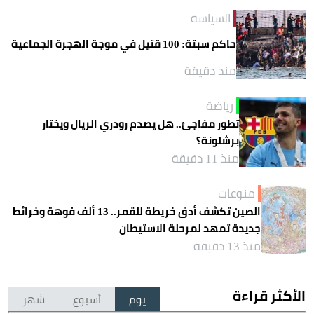
السياسة
حاكم سبتة: 100 قتيل في موجة الهجرة الجماعية
منذ دقيقة
رياضة
تطور مفاجئ.. هل يصدم رودري الريال ويختار
برشلونة؟
منذ 11 دقيقة
منوعات
الصين تكشف أدق خريطة للقمر.. 13 ألف فوهة وخرائط
جديدة تمهد لمرحلة الاستيطان
منذ 13 دقيقة
الأكثر قراءة
يوم
أسبوع
شهر