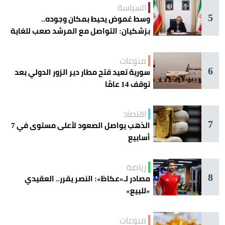
السياسة
5
وسط غموض يحيط بمكان وجوده..
بزشكيان: التواصل مع المرشد صعب للغاية
منوعات
6
سورية تعيد فتح مطار دير الزور الدولي بعد
توقف 14 عامًا
اقتصاد
7
الذهب يواصل الصعود لأعلى مستوى في 7
أسابيع
رياضة
8
مصادر لـ«عكاظ»: النصر يقرر.. العقيدي
«للبيع»
منوعات