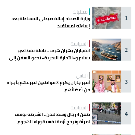
محليات
1
وزارة الصحة: إحالة صيدلي للمساءلة بعد
إساءته لمستفيد
السياسة
2
انفجاران يهزان هرمز.. ناقلة نفط تعبر
بسلام و«التجارة البحرية» تدعو السفن إلى
الحذر
الناس
3
أمير جازان يكرّم 3 مواطنين لتبرعهم بأجزاء
من أعضائهم
السياسة
4
طعن 4 رجال وسط لندن.. الشرطة توقف
امرأة وترجح أزمة نفسية وراء الهجوم