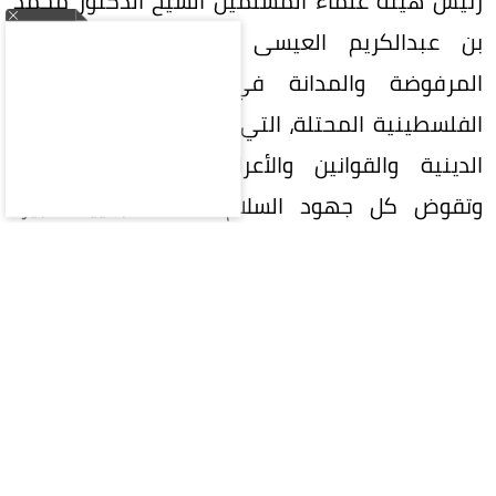
رئيس هيئة علماء المسلمين الشيخ الدكتور محمد
بن عبدالكريم العيسى بالانتهاكات الإسرائيلية
المرفوضة والمدانة في غزة وجميع الأرض
الفلسطينية المحتلة، التي تمثل انتهاكاً لكل القيم
الدينية والقوانين والأعراف الدولية والإنسانية،
وتقوض كل جهود السلام، مثمناً -بتأييد كبير-
مضامين البيان الصادر -في هذا الشأن- من وزراء
خارجية المملكة العربية السعودية، والمملكة
الأردنية الهاشمية، ودولة الإمارات العربية المتحدة،
ودولة قطر، وجمهورية إندونيسيا، وجمهورية
باكستان الإسلامية، وجمهورية مصر العربية،
والجمهورية التركية؛ للتصدي لهذه الانتهاكات،
وحماية الشعب الفلسطيني وحقوقه المشروعة.