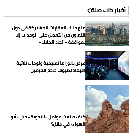
أخبار ذات صلة
منع ملاك العقارات المشتركة في دول
التعاون من التعديل على الوحدات إلا
بموافقة «اتحاد الملاك»
عرض بانوراما تعليمية ولوحات ثلاثية
الأبعاد لضيوف خادم الحرمين
كيف صنعت عوامل «التجوية» جبل «أبو
الهول» في حائل؟