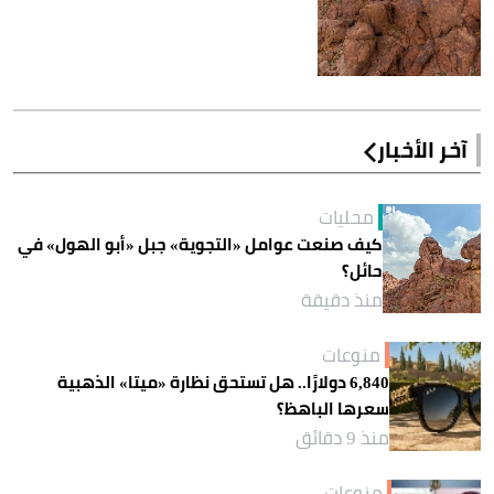
آخر الأخبار
محليات
كيف صنعت عوامل «التجوية» جبل «أبو الهول» في
حائل؟
منذ دقيقة
منوعات
6,840 دولارًا.. هل تستحق نظارة «ميتا» الذهبية
سعرها الباهظ؟
منذ 9 دقائق
منوعات