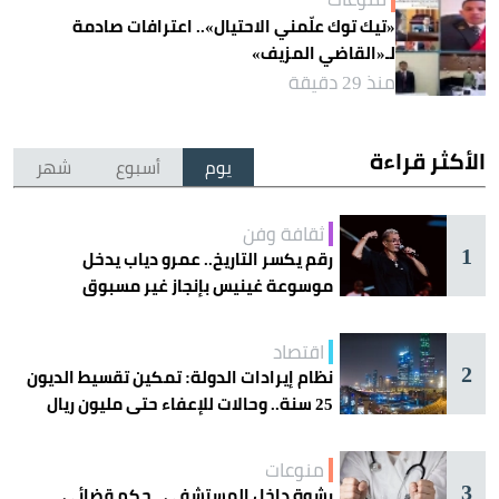
«تيك توك علّمني الاحتيال».. اعترافات صادمة
لـ«القاضي المزيف»
منذ 29 دقيقة
الأكثر قراءة
يوم
أسبوع
شهر
ثقافة وفن
1
رقم يكسر التاريخ.. عمرو دياب يدخل
موسوعة غينيس بإنجاز غير مسبوق
اقتصاد
2
نظام إيرادات الدولة: تمكين تقسيط الديون
25 سنة.. وحالات للإعفاء حتى مليون ريال
منوعات
3
رشوة داخل المستشفى.. حكم قضائي