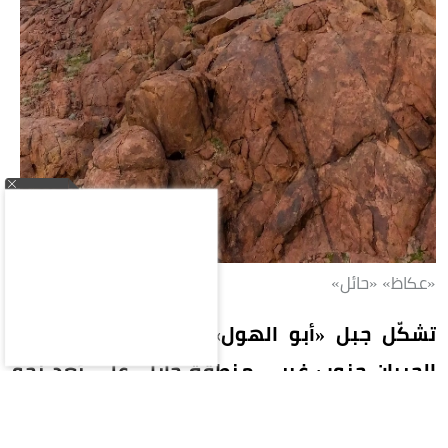
«عكاظ» «حائل»
تشكّل جبل «أبو الهول» الواقع قرب قرية أبا
الحيران جنوب غربي منطقة حائل، على بُعد نحو
120 كيلومتراً، ضمن سلسلة جبال أجا، نتيجة
عوامل التعرية والتجوية التي تعرض لها عبر آلاف