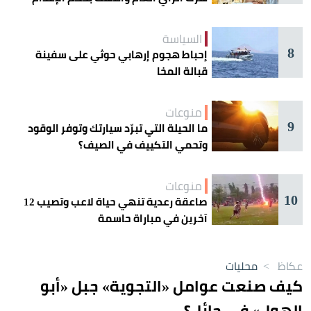
السياسة
8
إحباط هجوم إرهابي حوثي على سفينة
قبالة المخا
منوعات
9
ما الحيلة التي تبرّد سيارتك وتوفر الوقود
وتحمي التكييف في الصيف؟
منوعات
10
صاعقة رعدية تنهي حياة لاعب وتصيب 12
آخرين في مباراة حاسمة
عكاظ
>
محليات
كيف صنعت عوامل «التجوية» جبل «أبو
الهول» في حائل؟