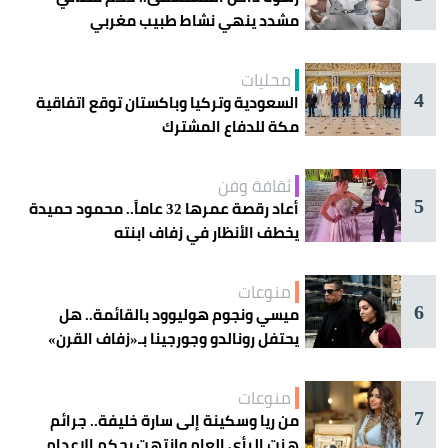
مشدد ينهي نشاط طبيب مغربي
محليات
4
السعودية وتركيا وباكستان توقع اتفاقية
مكة للدفاع المشترك
ثقافة وفن
5
أعاد رقصة عمرها 32 عاماً.. محمود حميدة
يخطف الأنظار في زفاف ابنته
منوعات
6
ميسي ونجوم هوليوود بالقائمة.. هل
يحتفل رونالدو وجورجينا بـ«زفاف القرن»
غداً؟
منوعات
7
من ريا وسكينة إلى سارة خليفة.. جرائم
هزت الرأي العام وانتهت بحكم الإعدام