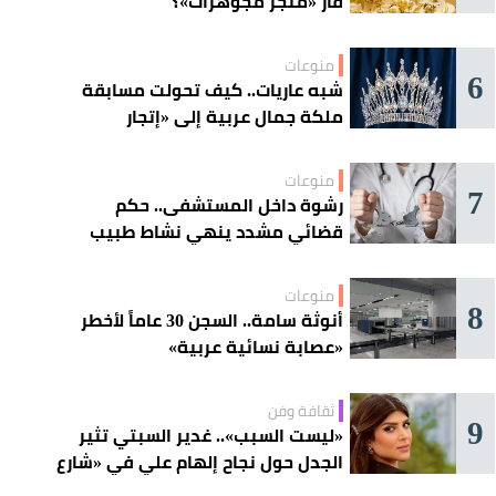
فأر «متجر مجوهرات»؟
منوعات
6
شبه عاريات.. كيف تحولت مسابقة
ملكة جمال عربية إلى «إتجار
بالقاصرات»؟
منوعات
7
رشوة داخل المستشفى.. حكم
قضائي مشدد ينهي نشاط طبيب
مغربي
منوعات
8
أنوثة سامة.. السجن 30 عاماً لأخطر
«عصابة نسائية عربية»
ثقافة وفن
9
«ليست السبب».. غدير السبتي تثير
الجدل حول نجاح إلهام علي في «شارع
الأعشى»