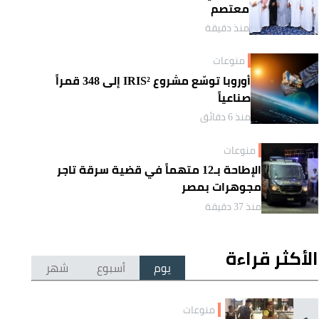
معتصم
منذ دقيقة
منوعات
أوروبا توسّع مشروع IRIS² إلى 348 قمراً
صناعياً
منذ 6 دقائق
منوعات
الإطاحة بـ12 متهماً في قضية سرقة تاجر
مجوهرات بمصر
منذ 37 دقيقة
الأكثر قراءة
يوم
أسبوع
شهر
منوعات