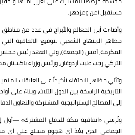
مجسّدةً حرصها المشترك على تعزيز أمنها وتحقيق 
مستقبل آمن ومزدهر.
وأضاءت أبرز المعالم والأبراج في عدد من مناطق 
مظاهر الابتهاج الشعبي بتوقيع الاتفاقية الت
المكرمة، أمس (الجمعة)، ولي العهد رئيس مجلس الو
التركي رجب طيب أردوغان، ورئيس وزراء باكستان م
وتأتي مظاهر الاحتفاء تأكيداً على العلاقات المتميز
التاريخية الراسخة بين الدول الثلاث، وبناءً على أو
إلى المصالح الإستراتيجية المشتركة والتعاون الدفا
وتُرسي «اتفاقية مكة للدفاع المشترك» —أول إط
الجماعي الذي يَعُدّ أي هجوم مسلح على أي من ال