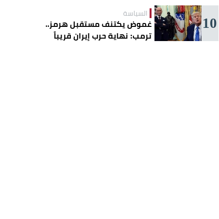
السياسة
10
غموض يكتنف مستقبل هرمز..
ترمب: نهاية حرب إيران قريباً