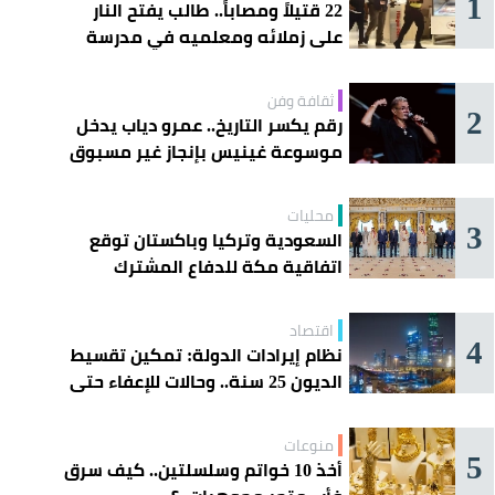
1
22 قتيلاً ومصاباً.. طالب يفتح النار
على زملائه ومعلميه في مدرسة
ثانوية
ثقافة وفن
2
رقم يكسر التاريخ.. عمرو دياب يدخل
موسوعة غينيس بإنجاز غير مسبوق
محليات
3
السعودية وتركيا وباكستان توقع
اتفاقية مكة للدفاع المشترك
اقتصاد
4
نظام إيرادات الدولة: تمكين تقسيط
الديون 25 سنة.. وحالات للإعفاء حتى
مليون ريال
منوعات
5
أخذ 10 خواتم وسلسلتين.. كيف سرق