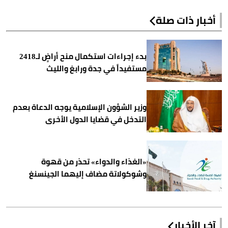
أخبار ذات صلة
بدء إجراءات استكمال منح أراضٍ لـ2418
مستفيداً في جدة ورابغ والليث
وزير الشؤون الإسلامية يوجه الدعاة بعدم
التدخل في قضايا الدول الأخرى
«الغذاء والدواء» تحذر من قهوة
وشوكولاتة مضاف إليهما الجينسنغ
آخر الأخبار