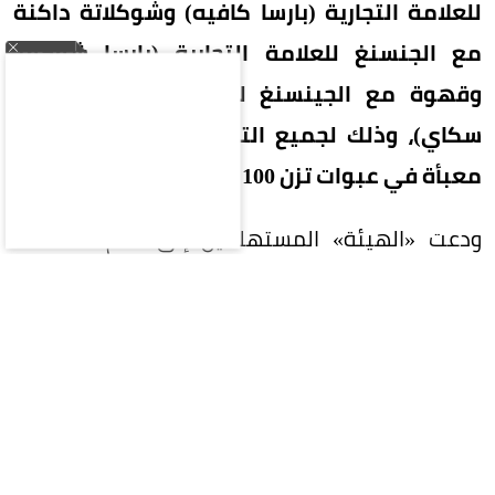
للعلامة التجارية (بارسا كافيه) وشوكلاتة داكنة
مع الجنسنغ للعلامة التجارية (بارسا شوكو)،
وقهوة مع الجينسنغ للعلامة التجارية (بنتان
سكاي)، وذلك لجميع التشغيلات، وهي منتجات
معبأة في عبوات تزن 100 جرام على هيئة أظرف.
ودعت «الهيئة» المستهلكين إلى عدم استهلاك
المنتجات المشار إليها والتخلص منها، مشيرةً إلى
أنها قد تتسبب بمشكلات صحية لمن يعانون الأمراض
المزمنة، مؤكدةً في الوقت ذاته اتخاذها الإجراءات
النظامية اللازمة لسحبها من الأسواق ومتابعة
سلامة المنتجات الغذائية المتداولة، واتخاذ ما يلزم
من إجراءات نظامية لحماية سلامة المستهلك.