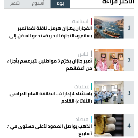
الأكثر قراءة
يوم
أسبوع
شهر
السياسة
1
انفجاران يهزان هرمز.. ناقلة نفط تعبر
بسلام و«التجارة البحرية» تدعو السفن إلى
الحذر
الناس
2
أمير جازان يكرّم 3 مواطنين لتبرعهم بأجزاء
من أعضائهم
محليات
3
باستثناء 4 إدارات.. انطلاقة العام الدراسي
(الثلاثاء) القادم
اقتصاد
4
الذهب يواصل الصعود لأعلى مستوى في 7
أسابيع