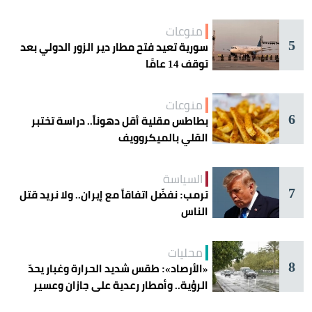
منوعات
5
سورية تعيد فتح مطار دير الزور الدولي بعد
توقف 14 عامًا
منوعات
6
بطاطس مقلية أقل دهوناً.. دراسة تختبر
القلي بالميكروويف
السياسة
7
ترمب: نفضّل اتفاقاً مع إيران.. ولا نريد قتل
الناس
محليات
8
«الأرصاد»: طقس شديد الحرارة وغبار يحدّ
الرؤية.. وأمطار رعدية على جازان وعسير