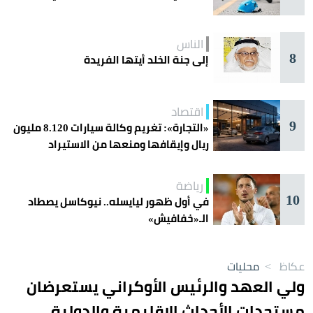
الناس
8
إلى جنة الخلد أيتها الفريدة
اقتصاد
9
«التجارة»: تغريم وكالة سيارات 8.120 مليون
ريال وإيقافها ومنعها من الاستيراد
رياضة
10
في أول ظهور ليايسله.. نيوكاسل يصطاد
الـ«خفافيش»
عكاظ
>
محليات
ولي العهد والرئيس الأوكراني يستعرضان
مستجدات الأحداث الإقليمية والدولية