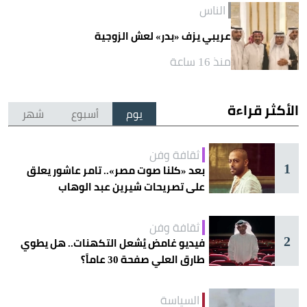
الناس
عريبي يزف «بدر» لعش الزوجية
منذ 16 ساعة
الأكثر قراءة
يوم
أسبوع
شهر
ثقافة وفن
1
بعد «كلنا صوت مصر».. تامر عاشور يعلق
على تصريحات شيرين عبد الوهاب
ثقافة وفن
2
فيديو غامض يُشعل التكهنات.. هل يطوي
طارق العلي صفحة 30 عاماً؟
السياسة