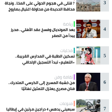
3
7 قتلى في هجوم الحوثي على المخا.. ونجاة
محافظ الحديدة من محاولة اغتيال بصاروخ
رياضة
4
بعد المونديال وفسخ عقد الأهلي.. محرز
يبدأ من الصفر
محليات
5
تسكين الطلبة في المدارس القريبة..
«التعليم» تبدأ التسجيل الإلحاقي
للمستجدين
ثقافة وفن
6
من خشبة المسرح إلى الكرسي المتحرك..
فنان مصري يعتزل التمثيل نهائيًا
منوعات
7
سبعيني يدهس 4 دراجين مرتين في إيطاليا