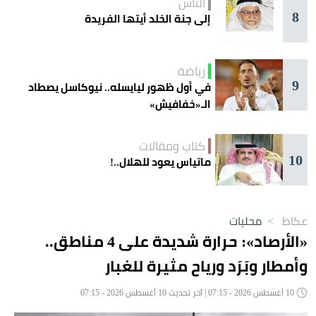
الناس
8
إلى جنة الخلد أيتها الفريدة
رياضة
9
في أول ظهور ليايسله.. نيوكاسل يصطاد
الـ«خفافيش»
كتاب ومقالات
10
ماتياس يعود للهلال..!
عكاظ
>
محليات
«الأرصاد»: حرارة شديدة على 4 مناطق..
وأمطار وبَرَد ورياح مثيرة للغبار
10 أغسطس 2026 - 07:15 | آخر تحديث 10 أغسطس 2026 - 07:15