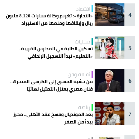
اقتصاد
4
«التجارة»: تغريم وكالة سيارات 8.120 مليون
ريال وإيقافها ومنعها من الاستيراد
محليات
5
تسكين الطلبة في المدارس القريبة..
«التعليم» تبدأ التسجيل الإلحاقي
للمستجدين
ثقافة وفن
6
من خشبة المسرح إلى الكرسي المتحرك..
فنان مصري يعتزل التمثيل نهائيًا
رياضة
7
بعد المونديال وفسخ عقد الأهلي.. محرز
يبدأ من الصفر