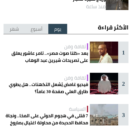
منذ ساعة
الأكثر قراءة
يوم
أسبوع
شهر
ثقافة وفن
1
بعد «كلنا صوت مصر».. تامر عاشور يعلق
على تصريحات شيرين عبد الوهاب
ثقافة وفن
2
فيديو غامض يُشعل التكهنات.. هل يطوي
طارق العلي صفحة 30 عاماً؟
السياسة
3
7 قتلى في هجوم الحوثي على المخا.. ونجاة
محافظ الحديدة من محاولة اغتيال بصاروخ