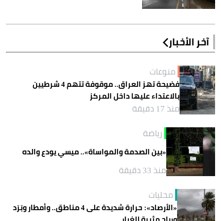
آخر الأخبار
منوعات
فضيحة تهز العراق.. موقوفة تتهم 4 شرطيين
بالاعتداء عليها داخل المركز
منذ 17 دقيقة
رياضة
«بين الصدمة والمواساة».. ميسي يودع والده
منذ 33 دقيقة
محليات
«الأرصاد»: حرارة شديدة على 4 مناطق.. وأمطار وبَرَد
ورياح مثيرة للغبار