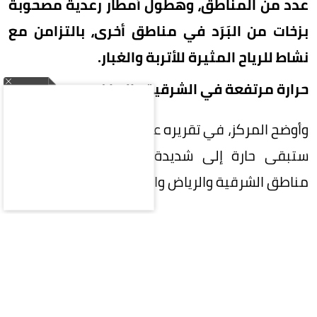
عدد من المناطق، وهطول أمطار رعدية مصحوبة
بزخات من البَرَد في مناطق أخرى، بالتزامن مع
نشاط للرياح المثيرة للأتربة والغبار.
حرارة مرتفعة في الشرقية والرياض
وأوضح المركز، في تقريره عن حالة الطقس، أن الأجواء
ستبقى حارة إلى شديدة الحرارة على أجزاء من
مناطق الشرقية والرياض والقصيم والحدود الشمالية.
وفي المقابل، تظل الفرصة مهيأة لهطول أمطار
رعدية مصحوبة بزخات من البَرَد على أجزاء من نجران
وجازان وعسير.
أتربة وغبار على مكة والمدينة