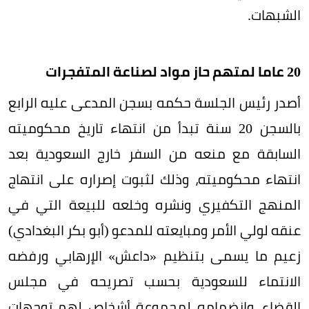
الشبهات.
20 عاما لمتهم حاز مواد لصناعة المتفجرات
أصدر رئيس الجلسة حكمه بسجن المدعى عليه الرابع
بالسجن 20 سنة تبدأ من انتهاء تاريخ محكوميته
السابقة مع منعه من السفر خارج السعودية بعد
انتهاء محكوميته، وذلك لثبوت إصراره على انتهاج
المنهج التكفيري ونشره وخلعه للبيعة التي في
عنقه لولي الأمر ومبايعته للمدعو (أبو بكر البغدادي)
زعيم ما يسمى بتنظيم «داعش» الإرهابي ورفضه
الانتماء للسعودية بحسب تصريحه في مجلس
القضاء، وانضمامه لمجموعة أشخاص لهم توجهات