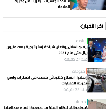
متعدد الجنسيات.. يعزز الأمن وحرية
الملاحة
آخر الأخبار
رياضة
ريف والهلال يوقعان شراكة إستراتيجية بـ200 مليون
ريال حتى عام 2031
منذ 27 دقيقة
منوعات
إنجلترا: انقطاع كهربائي يتسبب في اضطراب واسع
بحركة القطارات
منذ 33 دقيقة
محليات
ضبط مخالف لنظام البيئة في محمية الإمام عبدالعزيز