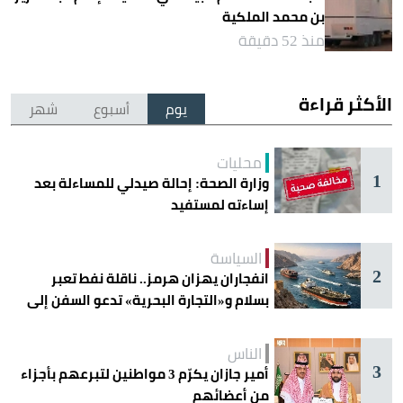
بن محمد الملكية
منذ 52 دقيقة
الأكثر قراءة
يوم
أسبوع
شهر
محليات
1
وزارة الصحة: إحالة صيدلي للمساءلة بعد
إساءته لمستفيد
السياسة
2
انفجاران يهزان هرمز.. ناقلة نفط تعبر
بسلام و«التجارة البحرية» تدعو السفن إلى
الحذر
الناس
3
أمير جازان يكرّم 3 مواطنين لتبرعهم بأجزاء
من أعضائهم