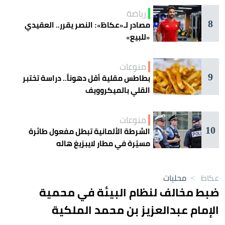
رياضة
8
مصادر لـ«عكاظ»: النصر يقرر.. العقيدي
«للبيع»
منوعات
9
بطاطس مقلية أقل دهوناً.. دراسة تختبر
القلي بالميكروويف
منوعات
10
الشرطة الألمانية تبطل مفعول طائرة
مسيّرة في مطار لايبزيغ هاله
عكاظ
>
محليات
ضبط مخالف لنظام البيئة في محمية
الإمام عبدالعزيز بن محمد الملكية