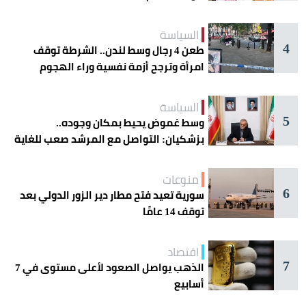
السياسة
4
طعن 4 رجال وسط لندن.. الشرطة توقف
امرأة وترجح أزمة نفسية وراء الهجوم
السياسة
5
وسط غموض يحيط بمكان وجوده..
بزشكيان: التواصل مع المرشد صعب للغاية
منوعات
6
سورية تعيد فتح مطار دير الزور الدولي بعد
توقف 14 عامًا
اقتصاد
7
الذهب يواصل الصعود لأعلى مستوى في 7
أسابيع