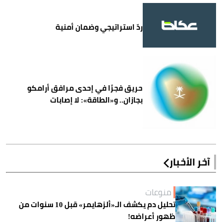
ردّ استراتيجي وضمان أمنية
حريق فجرًا في إحدى مرافق أرامكو
بجازان.. و«الطاقة»: لا إصابات
آخر الأخبار
منوعات
تحليل دم يكشف الـ«ألزهايمر» قبل 10 سنوات من
ظهور أعراضه!