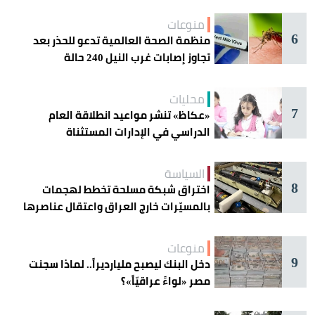
منوعات
6
منظمة الصحة العالمية تدعو للحذر بعد
تجاوز إصابات غرب النيل 240 حالة
محليات
7
«عكاظ» تنشر مواعيد انطلاقة العام
الدراسي في الإدارات المستثناة
السياسة
8
اختراق شبكة مسلحة تخطط لهجمات
بالمسيّرات خارج العراق واعتقال عناصرها
منوعات
9
دخل البنك ليصبح مليارديراً.. لماذا سجنت
مصر «لواءً عراقيّاً»؟