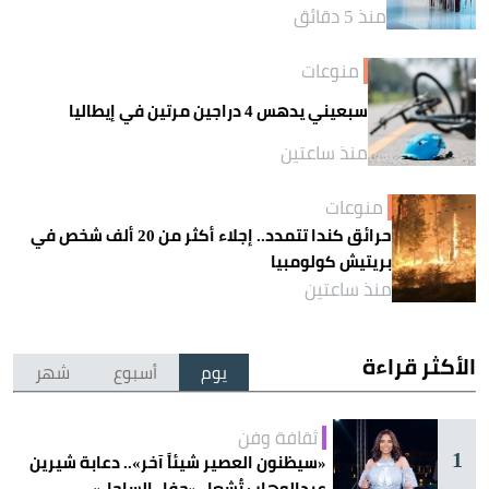
منذ 5 دقائق
منوعات
سبعيني يدهس 4 دراجين مرتين في إيطاليا
منذ ساعتين
منوعات
حرائق كندا تتمدد.. إجلاء أكثر من 20 ألف شخص في
بريتيش كولومبيا
منذ ساعتين
الأكثر قراءة
يوم
أسبوع
شهر
ثقافة وفن
1
«سيظنون العصير شيئاً آخر».. دعابة شيرين
عبدالوهاب تُشعل «حفل الساحل»