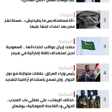
منوعات
2
«أنا مسامحاه بس ما يطردنيش».. مسنة تهز
مصر بعد اعتداء ابنها عليها
السياسة
3
حملت إيران عواقب اعتداءاتها .. السعودية
تدين استهداف ناقلة إماراتية في هرمز
السياسة
4
رئيس وزراء العراق: علاقات متوازنة مع دول
الجوار.. ولن نسمح باستخدام أراضينا لتهديد
أمنها
السياسة
5
«تحالف الإرهاب» على ضفتَي باب المندب..
الحوثي و«القاعدة الصومالية» يوسّعان
دائرة الخطر