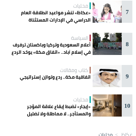
محليات
7
«عكاظ» تنشر مواعيد انطلاقة العام
الدراسي في الإدارات المستثناة
السياسة
8
أعلام السعودية وتركيا وباكستان ترفرف
في إسلام آباد.. «اتفاق مكة» يوحّد الردع
كتاب ومقالات
9
اتفاقية مكة.. ردع وتوازن إستراتيجي
محليات
10
«إيجار» تضبط إيقاع علاقة المؤجر
والمستأجر.. لا مماطلة ولا تضليل
عكاظ
>
محليات