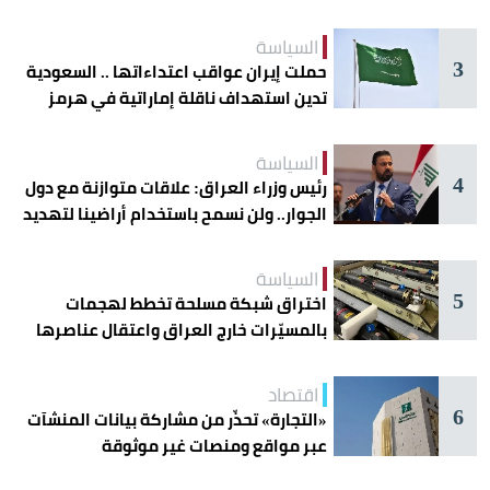
دائرة الخطر
السياسة
3
حملت إيران عواقب اعتداءاتها .. السعودية
تدين استهداف ناقلة إماراتية في هرمز
السياسة
4
رئيس وزراء العراق: علاقات متوازنة مع دول
الجوار.. ولن نسمح باستخدام أراضينا لتهديد
أمنها
السياسة
5
اختراق شبكة مسلحة تخطط لهجمات
بالمسيّرات خارج العراق واعتقال عناصرها
اقتصاد
6
«التجارة» تحذّر من مشاركة بيانات المنشآت
عبر مواقع ومنصات غير موثوقة