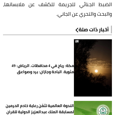
الضبط الجنائي للجريمة للكشف عن ملابساتها،
والبحث والتحري عن الجاني.
أخبار ذات صلة
مكة: رياح في 4 محافظات. الرياض: 49
مئوية. الباحة وجازان: برد وصواعق
الندوة العالمية تثمّن رعاية خادم الحرمين
لمسابقة الملك عبدالعزيز الدولية للقرآن