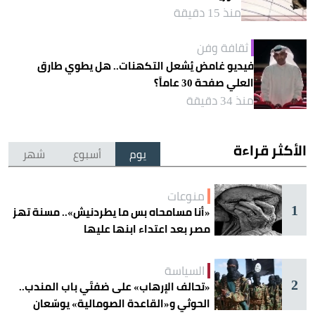
منذ 15 دقيقة
ثقافة وفن
فيديو غامض يُشعل التكهنات.. هل يطوي طارق
العلي صفحة 30 عاماً؟
منذ 34 دقيقة
الأكثر قراءة
يوم
أسبوع
شهر
منوعات
1
«أنا مسامحاه بس ما يطردنيش».. مسنة تهز
مصر بعد اعتداء ابنها عليها
السياسة
2
«تحالف الإرهاب» على ضفتَي باب المندب..
الحوثي و«القاعدة الصومالية» يوسّعان