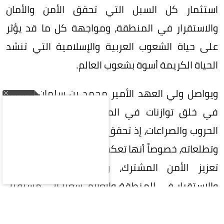
استثمار كل السبل التي تحقق الأمن والأمان
والاستقرار في المنطقة، ومواجهة كل ما قد يؤثر
على حياة الشعوب العربية والإسلامية التي تنشد
الحياة الكريمة أسوة بشعوب العالم.
ويواصل ولي العهد الأمير محمد بن سلمان نجاحاته
في خلق توازنات في المنطقة التي تعصف بها
الحروب والصراعات، إذ تحقق الاتفاقية كثيراً من آماله
وتطلعاته، خصوصاً أنها تعكس حرص الدول الثلاث على
تعزيز الأمن المشترك، وتحقيق الأمن والسلام
والاستقرار في المنطقة والعالم، سعياً إلى مستقبل
آمن ومزدهر، وتعزيز الردع المشترك ضد أي اعتداء،
وقد نصّت على أن «أي هجوم مسلح على أيٍّ من