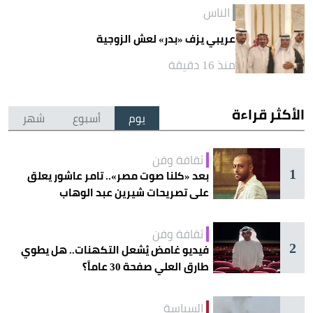
الناس
عريبي يزف «بدر» لعش الزوجية
منذ 16 دقيقة
الأكثر قراءة
يوم
أسبوع
شهر
ثقافة وفن
1
بعد «كلنا صوت مصر».. تامر عاشور يعلق
على تصريحات شيرين عبد الوهاب
ثقافة وفن
2
فيديو غامض يُشعل التكهنات.. هل يطوي
طارق العلي صفحة 30 عاماً؟
السياسة