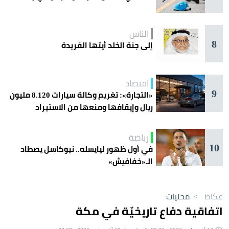
الناس
8
إلى جنة الخلد أيتها الفريدة
اقتصاد
9
«التجارة»: تغريم وكالة سيارات 8.120 مليون
ريال وإيقافها ومنعها من الاستيراد
رياضة
10
في أول ظهور ليايسله.. نيوكاسل يصطاد
الـ«خفافيش»
عكاظ
>
محليات
اتفاقية دفاع تاريخيّة في مكة