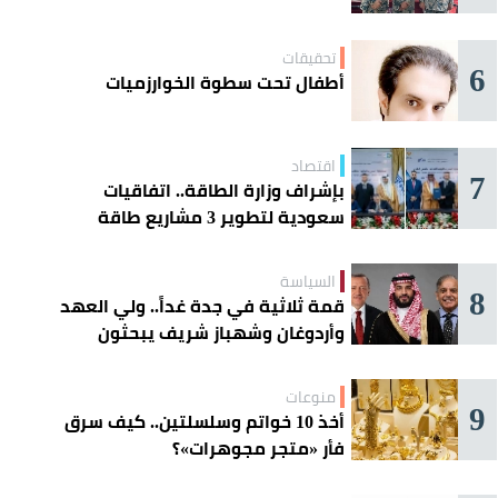
تحقيقات
6
أطفال تحت سطوة الخوارزميات
اقتصاد
7
بإشراف وزارة الطاقة.. اتفاقيات
سعودية لتطوير 3 مشاريع طاقة
شمسية في سورية
السياسة
8
قمة ثلاثية في جدة غداً.. ولي العهد
وأردوغان وشهباز شريف يبحثون
تعزيز التعاون
منوعات
9
أخذ 10 خواتم وسلسلتين.. كيف سرق
فأر «متجر مجوهرات»؟