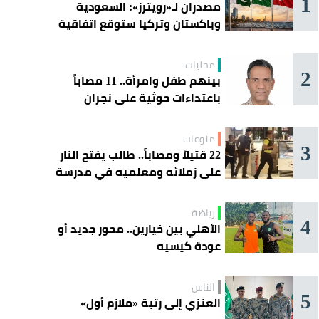
1
مصدران لـ«رويترز»: السعودية
وباكستان وتركيا ستوقع اتفاقية
«دفاع مشترك» اليوم في جدة
محليات
2
بينهم طفل وامرأة.. 11 مصاباً
باعتداءات حوثية على نجران
منوعات
3
22 قتيلاً ومصاباً.. طالب يفتح النار
على زملائه ومعلميه في مدرسة
ثانوية
رياضة
4
الأهلي بين خيارين.. محور جديد أو
عودة كيسيه
الناس
5
العنزي إلى رتبة «ملازم أول»