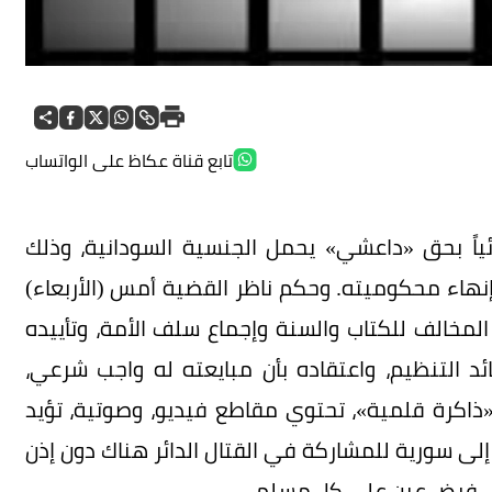
تابع قناة عكاظ على الواتساب
ئياً بحق «داعشي» يحمل الجنسية السودانية، وذلك
نهاء محكوميته. وحكم ناظر القضية أمس (الأربعاء)
المخالف للكتاب والسنة وإجماع سلف الأمة، وتأييده
د التنظيم، واعتقاده بأن مبايعته له واجب شرعي،
«ذاكرة قلمية»، تحتوي مقاطع فيديو، وصوتية، تؤيد
لى سورية للمشاركة في القتال الدائر هناك دون إذن
 ــ فرض عين على كل مسلم.