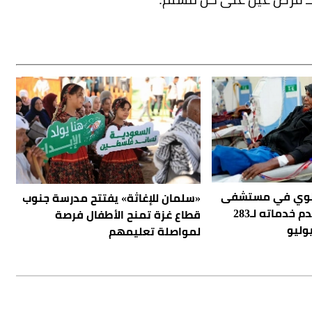
كلوي في مستشفى
«سلمان للإغاثة» يفتتح مدرسة جنوب
بنادر بالصومال يقدم خدماته لـ283
قطاع غزة تمنح الأطفال فرصة
وليو
لمواصلة تعليمهم