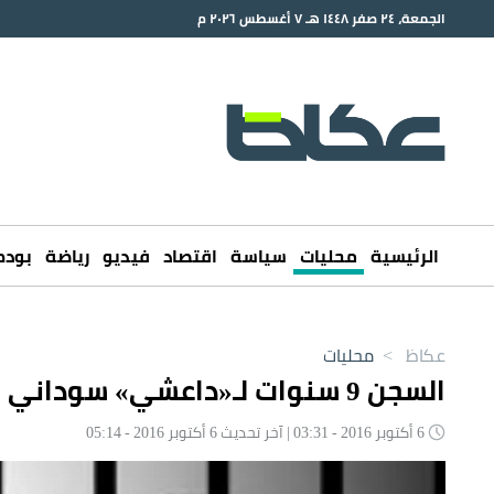
الجمعة، ٢٤ صفر ١٤٤٨ هـ ٧ أغسطس ٢٠٢٦ م
الرئيسية
محليات
سياسة
اقتصاد
فيديو
رياضة
بود
عكاظ
>
محليات
السجن 9 سنوات لـ«داعشي» سوداني لمبايعته التنظيم الإرهابي
6 أكتوبر 2016 - 03:31 | آخر تحديث 6 أكتوبر 2016 - 05:14