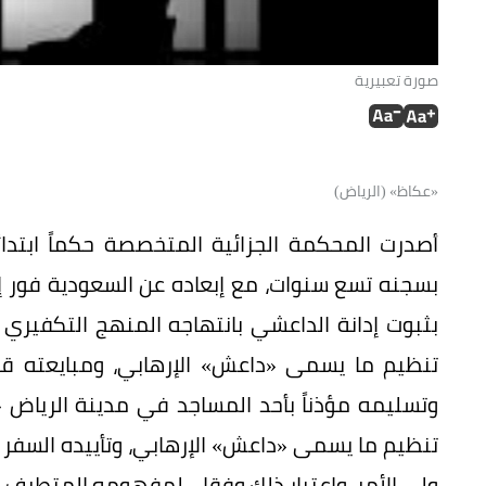
صورة تعبيرية
«عكاظ» (الرياض)
أصدرت المحكمة الجزائية المتخصصة حكماً ابتدا
بسجنه تسع سنوات، مع إبعاده عن السعودية فور إ
بثبوت إدانة الداعشي بانتهاجه المنهج التكفيري 
تنظيم ما يسمى «داعش» الإرهابي، ومبايعته قائ
وتسليمه مؤذناً بأحد المساجد في مدينة الرياض 
تنظيم ما يسمى «داعش» الإرهابي، وتأييده السفر إ
ولي الأمر، واعتبار ذلك وفقا ــ لمفهومه المتطرف