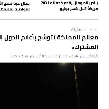
بنادر بالصومال يقدم خدماته لـ283
قطاع غزة تمنح ال
مريضاً خلال شهر يوليو
لمواصلة تعليمه
عكاظ
>
محليات
معالم المملكة تتوشح بأعلام الدول الث
المشترك»
8 أغسطس 2026 - 01:54 | آخر تحديث 8 أغسطس 2026 - 01:54