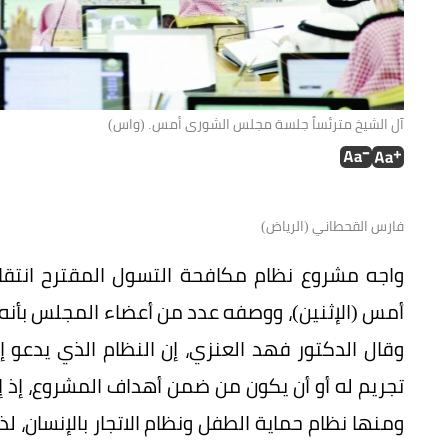
آل الشيخ مترئساً جلسة مجلس الشورى أمس. (واس)
فارس القحطاني (الرياض)
واجه مشروع نظام مكافحة التسول المقترح انت
أمس (الإثنين)، ووصفه عدد من أعضاء المجلس بأنه
وقال الدكتور فهد العنزي، إن النظام الذي يدعو
تجريم له أو أن يكون من ضمن أهداف المشروع، إذ 
ومنها نظام حماية الطفل ونظام الاتجار بالإنسان، ل