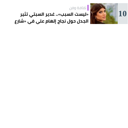
ثقافة وفن
10
«ليست السبب».. غدير السبتي تثير
الجدل حول نجاح إلهام علي في «شارع
الأعشى»