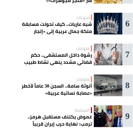
فأر «متجر مجوهرات»؟
منوعات
6
شبه عاريات.. كيف تحولت مسابقة
ملكة جمال عربية إلى «إتجار
بالقاصرات»؟
منوعات
7
رشوة داخل المستشفى.. حكم
قضائي مشدد ينهي نشاط طبيب
مغربي
منوعات
8
أنوثة سامة.. السجن 30 عاماً لأخطر
«عصابة نسائية عربية»
السياسة
9
غموض يكتنف مستقبل هرمز..
ترمب: نهاية حرب إيران قريباً