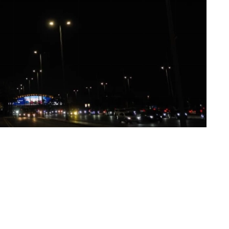
«عكاظ» (الرياض)
توشحت أبرز معالم وأبراج مدن المملكة بأعلام ال
باكستان الإسلامية، احتفاءً بتوقيع الدول الثلا
مجسّدةً حرصها المشترك على تعزيز أمنها وتحقيق 