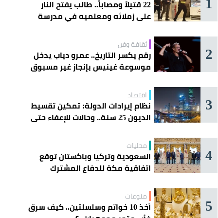
1
22 قتيلاً ومصاباً.. طالب يفتح النار
على زملائه ومعلميه في مدرسة
ثانوية
ثقافة وفن
2
رقم يكسر التاريخ.. عمرو دياب يدخل
موسوعة غينيس بإنجاز غير مسبوق
اقتصاد
3
نظام إيرادات الدولة: تمكين تقسيط
الديون 25 سنة.. وحالات للإعفاء حتى
مليون ريال
محليات
4
السعودية وتركيا وباكستان توقع
اتفاقية مكة للدفاع المشترك
منوعات
5
أخذ 10 خواتم وسلسلتين.. كيف سرق