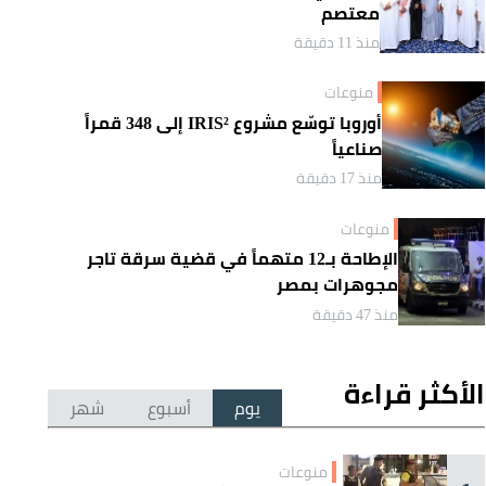
معتصم
منذ 11 دقيقة
منوعات
أوروبا توسّع مشروع IRIS² إلى 348 قمراً
صناعياً
منذ 17 دقيقة
منوعات
الإطاحة بـ12 متهماً في قضية سرقة تاجر
مجوهرات بمصر
منذ 47 دقيقة
الأكثر قراءة
يوم
أسبوع
شهر
منوعات