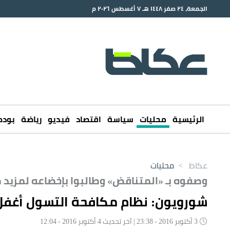
الجمعة، ٢٤ صفر ١٤٤٨ هـ ٧ أغسطس ٢٠٢٦ م
الرئيسية
محليات
سياسة
اقتصاد
فيديو
رياضة
بود
عكاظ
>
محليات
وصفوه بـ «المتناقض» وطالبوا بإخضاعه لمزيد 
شورويون: نظام مكافحة التسول أغفل 
3 أكتوبر 2016 - 23:38 | آخر تحديث 4 أكتوبر 2016 - 12:04