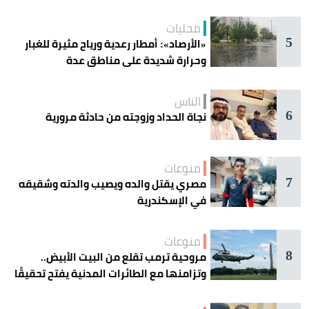
محليات
5
«الأرصاد»: أمطار رعدية ورياح مثيرة للغبار
وحرارة شديدة على مناطق عدة
الناس
6
نجاة الحداد وزوجته من حادثة مرورية
منوعات
7
مصري يقتل والده ويصيب والدته وشقيقه
في الإسكندرية
منوعات
8
مروحية ترمب تقلع من البيت الأبيض..
وتزامنها مع الطائرات المدنية يفتح تحقيقًا
جويًا