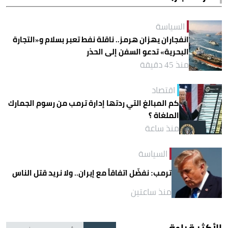
السياسة
انفجاران يهزان هرمز.. ناقلة نفط تعبر بسلام و«التجارة
البحرية» تدعو السفن إلى الحذر
منذ 45 دقيقة
اقتصاد
كم المبالغ التي ردتها إدارة ترمب من رسوم الجمارك
الملغاة ؟
منذ ساعة
السياسة
ترمب: نفضّل اتفاقاً مع إيران.. ولا نريد قتل الناس
منذ ساعتين
الأكثر قراءة