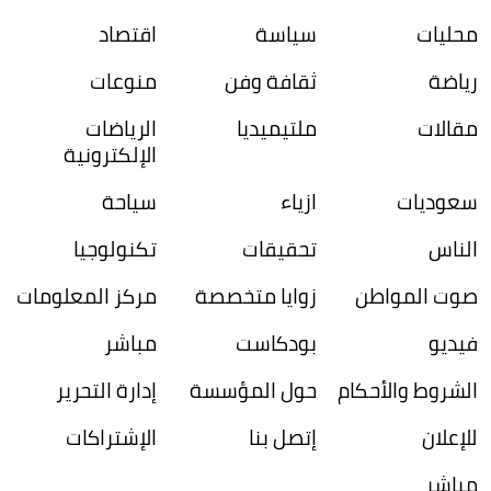
محليات
سياسة
اقتصاد
رياضة
ثقافة وفن
منوعات
مقالات
ملتيميديا
الرياضات
الإلكترونية
سعوديات
ازياء
سياحة
الناس
تحقيقات
تكنولوجيا
صوت المواطن
زوايا متخصصة
مركز المعلومات
فيديو
بودكاست
مباشر
الشروط والأحكام
حول المؤسسة
إدارة التحرير
للإعلان
إتصل بنا
الإشتراكات
مباشر