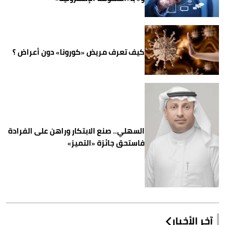
كيف تعرف مريض «كورونا» دون أعراض ؟
السهلي.. صنع الابتكار وراهن على الفرادة
فاستحق جائزة «التميز»
آخر الأخبار