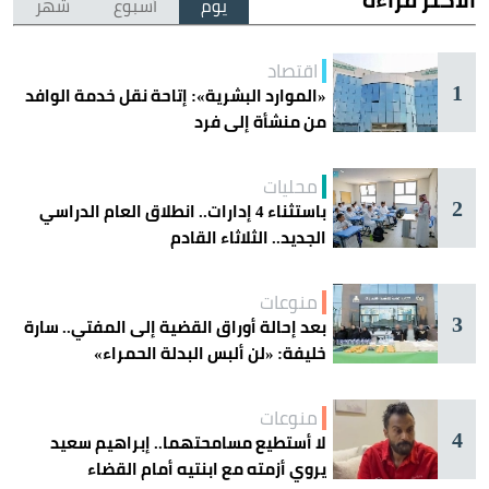
يوم
أسبوع
شهر
اقتصاد
1
«الموارد البشرية»: إتاحة نقل خدمة الوافد
من منشأة إلى فرد
محليات
2
باستثناء 4 إدارات.. انطلاق العام الدراسي
الجديد.. الثلاثاء القادم
منوعات
3
بعد إحالة أوراق القضية إلى المفتي.. سارة
خليفة: «لن ألبس البدلة الحمراء»
منوعات
4
لا أستطيع مسامحتهما.. إبراهيم سعيد
يروي أزمته مع ابنتيه أمام القضاء