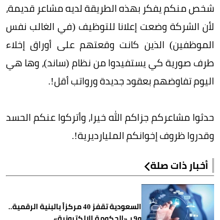
شخص منكم يفكر بهذه الطريقة لديه مشاعر قديمة،
لأن الشركة وضعت إعلانا للتوظيف (في الغالب نفس
الموظفين) الذين كانت وقعتهم على أوراق إخلاء
طرف صورية كي يستفيدوا من نظام (ساند)، وها هي
اليوم تفاوضهم بعقود جديدة ورواتب أقل!.
حدثوا مشاعركم جزاكم الله خيرا، وأتركوا عنكم الحسد
وقدروا ظروف إخوانكم المليارديرية!.
أخبار ذات صلة
السعودية تقفز 40 مركزاً بالبنية الرقمية..
و9 بـ«الحكومة الإلكترونية»