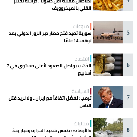
بطاطس مقلية أقل دهوناً.. دراسة تختبر
القلي بالميكروويف
منوعات
5
سورية تعيد فتح مطار دير الزور الدولي بعد
توقف 14 عامًا
اقتصاد
6
الذهب يواصل الصعود لأعلى مستوى في 7
أسابيع
السياسة
7
ترمب: نفضّل اتفاقاً مع إيران.. ولا نريد قتل
الناس
محليات
8
«الأرصاد»: طقس شديد الحرارة وغبار يحدّ