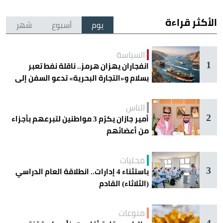
الأكثر قراءة
يوم
أسبوع
شهر
السياسة
1
انفجاران يهزان هرمز.. ناقلة نفط تعبر
بسلام و«التجارة البحرية» تدعو السفن إلى
الحذر
الناس
2
أمير جازان يكرّم 3 مواطنين لتبرعهم بأجزاء
من أعضائهم
محليات
3
باستثناء 4 إدارات.. انطلاقة العام الدراسي
(الثلاثاء) القادم
منوعات
4