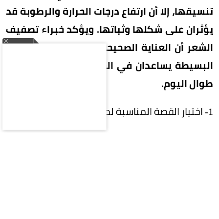
تنسيقها، إلا أن ارتفاع درجات الحرارة والرطوبة قد
يؤثران على شكلها وثباتها. ويؤكد خبراء تصفيف
الشعر أن العناية الصحيحة واتباع بعض الخطوات
البسيطة يساعدان في الحفاظ على إطلالة أنيقة
طوال اليوم.
1- اختيار القصة المناسبة لطبيعة الشعر
احرصي على استشارة مصفف الشعر لاختيار طول
وشكل البوب الذي يتناسب مع كثافة شعرك
وطبيعته، ليسهل تصفيفه يومياً.
2- استخدام واقٍ من الحرارة