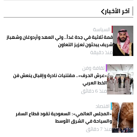
آخر الأخبار
السياسة
قمة ثلاثية في جدة غداً.. ولي العهد وأردوغان وشهباز
شريف يبحثون تعزيز التعاون
منذ دقيقة
ثقافة وفن
«عرش الحرف».. مقتنيات نادرة وإقبال ينعش فن
الخط العربي
منذ 6 دقائق
اقتصاد
«المجلس العالمي»: السعودية تقود قطاع السفر
والسياحة في الشرق الأوسط
منذ 7 دقائق