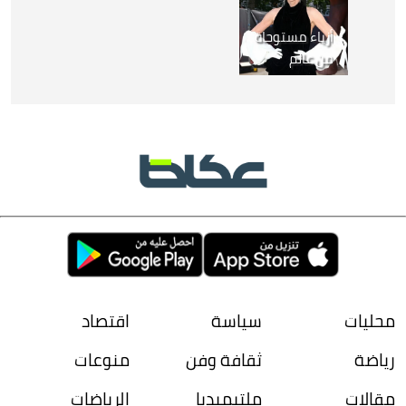
أزياء مستوحاة
من عالم
الأوديسة في
لندن.. نجمات
هوليود يخطفن
الأنظار
محليات
سياسة
اقتصاد
رياضة
ثقافة وفن
منوعات
مقالات
ملتيميديا
الرياضات