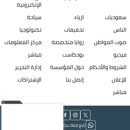
الإلكترونية
سعوديات
ازياء
سياحة
الناس
تحقيقات
تكنولوجيا
صوت المواطن
زوايا متخصصة
مركز المعلومات
فيديو
بودكاست
مباشر
الشروط والأحكام
حول المؤسسة
إدارة التحرير
للإعلان
إتصل بنا
الإشتراكات
مباشر
تابع قناة عكاظ على الواتساب