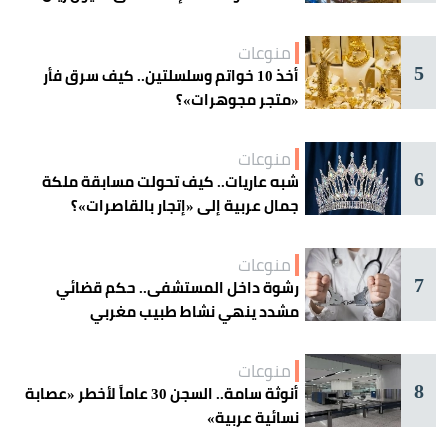
منوعات
5
أخذ 10 خواتم وسلسلتين.. كيف سرق فأر
«متجر مجوهرات»؟
منوعات
6
شبه عاريات.. كيف تحولت مسابقة ملكة
جمال عربية إلى «إتجار بالقاصرات»؟
منوعات
7
رشوة داخل المستشفى.. حكم قضائي
مشدد ينهي نشاط طبيب مغربي
منوعات
8
أنوثة سامة.. السجن 30 عاماً لأخطر «عصابة
نسائية عربية»