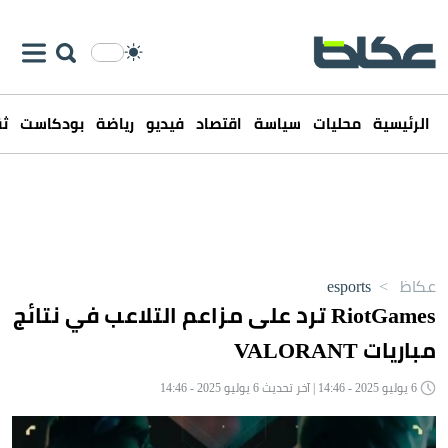
الرئيسية
محليات
سياسة
اقتصاد
فيديو
رياضة
بودكاست
ثق
عكاظ
>
esports
RiotGames ترد على مزاعم التلاعب في نتائج
مباريات VALORANT
6 يوليو 2025 - 14:46 | آخر تحديث 6 يوليو 2025 - 14:46