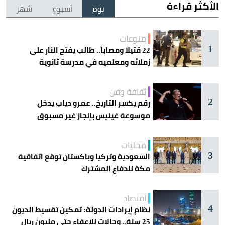
الأكثر قراءة
يوم
أسبوع
شهر
منوعات
1
22 قتيلاً ومصاباً.. طالب يفتح النار على
زملائه ومعلميه في مدرسة ثانوية
ثقافة وفن
2
رقم يكسر التاريخ.. عمرو دياب يدخل
موسوعة غينيس بإنجاز غير مسبوق
محليات
3
السعودية وتركيا وباكستان توقع اتفاقية
مكة للدفاع المشترك
اقتصاد
4
نظام إيرادات الدولة: تمكين تقسيط الديون
25 سنة.. وحالات للإعفاء حتى مليون ريال