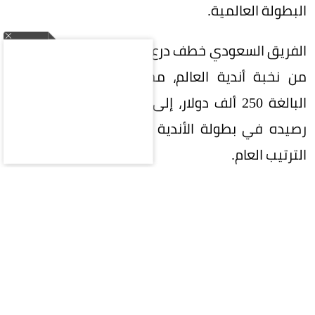
البطولة العالمية.
الفريق السعودي خطف درع البطولة من بين 21 فريقاً
من نخبة أندية العالم، محققاً جائزة المركز الأول
البالغة 250 ألف دولار، إلى جانب 1000 نقطة رفعت
رصيده في بطولة الأندية إلى المركز الخامس في
الترتيب العام.
وجاء فريق Gentle Mates في المركز الثاني بـ750
نقطة وجائزة 150 ألف دولار، فيما حل فريق Virtus.pro
ثالثاً برصيد 500 نقطة وجائزة 100 ألف دولار.
وكان Twisted Minds قد تأهل إلى النهائيات عبر
تصفيات أمريكا الشمالية محتلاً المركز الرابع، وقدم