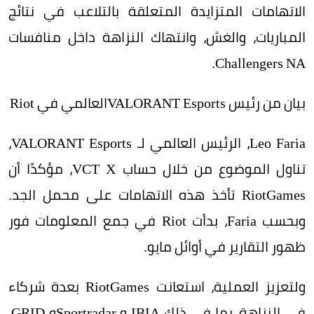
الاتهامات المتزايدة المتعلقة بالتلاعب في نتائج
المباريات، والغش، وانتهاك النزاهة داخل منافسات
Challengers NA.
بيان من رئيس VALORANT Esportsالعالمي في Riot
Leo Faria، الرئيس العالمي لـ VALORANT Esports،
تناول الموضوع من خلال حساب VCT X، مؤكدًا أن
RiotGames تأخذ هذه الاتهامات على محمل الجد.
وبحسب Faria، بدأت Riot في جمع المعلومات فور
ظهور التقارير في أوائل مايو.
ولتعزيز العملية، استعانت RiotGames بعدة شركاء
في النزاهة، بما في ذلك IBIA و Sportradarو GRID،