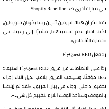
في مباراة أخرى ضد Shopify Rebellion.
كما ذكر أن هناك فريقين آخرين ربما يكونان متورطين،
لكنه اختار عدم تسميتهما، مشيرًا إلى رغبته في
«حماية الأشخاص».
رد فعل FlyQuest RED
ردًا على الاتهامات، قرر فريق FlyQuest RED استبعاد
Bob مؤقتًا. وسيلعب الفريق بلاعب بديل أثناء إجراء
تحقيق داخلي. وجاء في بيان الفريق: «لقد تم إبلاغنا
بالموقف وسنأخذ الوقت اللازم لتقييم كل شيء».
لكن هذا القرار أثار انتقادات من مجتمع اللعبة، حيث