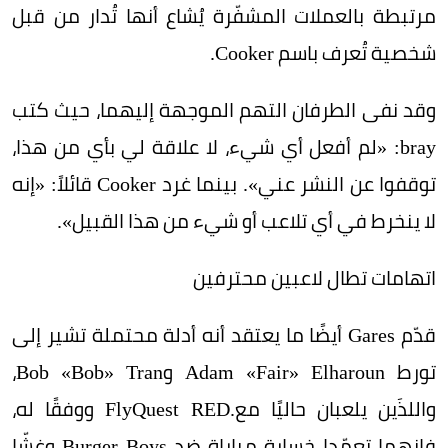
مرتبطة بالعملات المشفّرة يُشاع أنها تُدار من قبل
شخصية تُعرف باسم Cooker.
وقد نفى الطرفان التهم الموجهة إليهما، حيث كتب
bray: «لم أفعل أي شيء، لا علاقة لي بأي من هذا،
توقفوا عن النشر عني». بينما غرد Cooker قائلاً: «إنه
لا ينخرط في أي تلاعب أو شيء من هذا القبيل».
اتهامات تطال لاعبين محترفين
قدّم Gares أيضًا ما يعتقد أنه أدلة محتملة تشير إلى
تورط Adam «Fair» Elharoun وBob «Bob» Tran،
واللذَين يلعبان حاليًا مع.FlyQuest RED ووفقًا له،
فإنهما تعمّدا خسارة مباراة ضد Burger Boys وغشّا