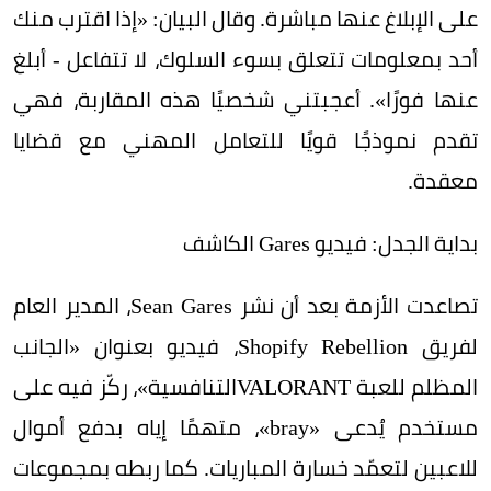
على الإبلاغ عنها مباشرة. وقال البيان: «إذا اقترب منك
أحد بمعلومات تتعلق بسوء السلوك، لا تتفاعل - أبلغ
عنها فورًا». أعجبتني شخصيًا هذه المقاربة، فهي
تقدم نموذجًا قويًا للتعامل المهني مع قضايا
معقدة.
بداية الجدل: فيديو Gares الكاشف
تصاعدت الأزمة بعد أن نشر Sean Gares، المدير العام
لفريق Shopify Rebellion، فيديو بعنوان «الجانب
المظلم للعبة VALORANTالتنافسية»، ركّز فيه على
مستخدم يُدعى «bray»، متهمًا إياه بدفع أموال
للاعبين لتعمّد خسارة المباريات. كما ربطه بمجموعات