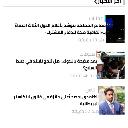
آخر الأخبار
محليات
معالم المملكة تتوشح بأعلام الدول الثلاث احتفاءً
بـ«اتفاقية مكة للدفاع المشترك»
منذ 13 دقيقة
منوعات
بعد مذبحة بانكوك.. هل تنجح تايلند في ضبط
السلاح؟
منذ 46 دقيقة
الناس
الغامدي يحصد أعلى جائزة في قانون لانكاستر
البريطانية
منذ 52 دقيقة