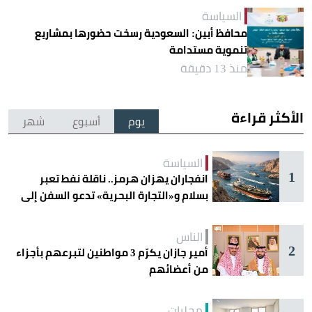
السياسة
محافظ أبين: السعودية رسخت حضورها بمشاريع
تنموية مستدامة
منذ 13 دقيقة
الأكثر قراءة
يوم
أسبوع
شهر
السياسة
1
انفجاران يهزان هرمز.. ناقلة نفط تعبر
بسلام و«التجارة البحرية» تدعو السفن إلى
الحذر
الناس
2
أمير جازان يكرّم 3 مواطنين لتبرعهم بأجزاء
من أعضائهم
محليات