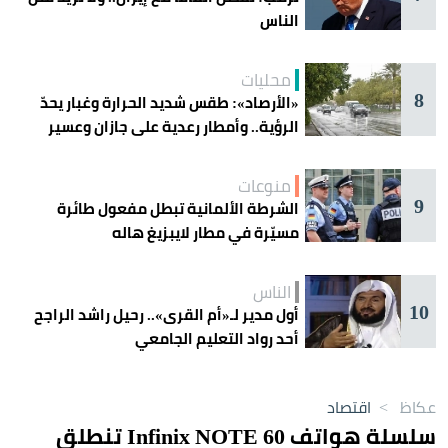
الناس
محليات
8
«الأرصاد»: طقس شديد الحرارة وغبار يحدّ
الرؤية.. وأمطار رعدية على جازان وعسير
منوعات
9
الشرطة الألمانية تبطل مفعول طائرة
مسيّرة في مطار لايبزيغ هاله
الناس
10
أول مدير لـ«أم القرى».. رحيل راشد الراجح
أحد رواد التعليم الجامعي
عكاظ
>
اقتصاد
سلسلة هواتف Infinix NOTE 60 تنطلق