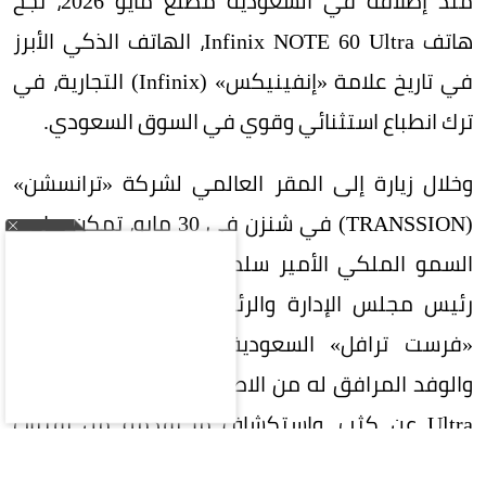
منذ إطلاقه في السعودية مطلع مايو 2026، نجح
هاتف Infinix NOTE 60 Ultra، الهاتف الذكي الأبرز
في تاريخ علامة «إنفينيكس» (Infinix) التجارية، في
ترك انطباع استثنائي وقوي في السوق السعودي.
وخلال زيارة إلى المقر العالمي لشركة «ترانسشن»
(TRANSSION) في شنزن في 30 مايو، تمكن صاحب
السمو الملكي الأمير سلطان بن منصور آل سعود،
رئيس مجلس الإدارة والرئيس التنفيذي لمجموعة
«فرست ترافل» السعودية (First Travel Group)
والوفد المرافق له من الاطلاع على هاتف NOTE 60
Ultra عن كثب، واستكشاف ما يقدمه من تقنيات
وابتكارات، وقد عبّر سموّه عن اعجابه بالتصميم الفريد