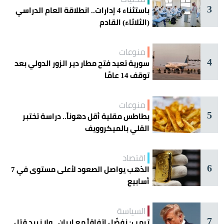
3
باستثناء 4 إدارات.. انطلاقة العام الدراسي
(الثلاثاء) القادم
منوعات
4
سورية تعيد فتح مطار دير الزور الدولي بعد
توقف 14 عامًا
منوعات
5
بطاطس مقلية أقل دهوناً.. دراسة تختبر
القلي بالميكروويف
اقتصاد
6
الذهب يواصل الصعود لأعلى مستوى في 7
أسابيع
السياسة
7
ترمب: نفضّل اتفاقاً مع إيران.. ولا نريد قتل