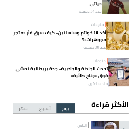
حياتي
منذ 34 دقيقة
منوعات
أخذ 10 خواتم وسلسلتين.. كيف سرق فأر «متجر
مجوهرات»؟
منذ 38 دقيقة
منوعات
تحدت الجلطة والجاذبية.. جدة بريطانية تمشي
فوق «جناح طائرة»
منذ ساعتين
الأكثر قراءة
يوم
أسبوع
شهر
الناس