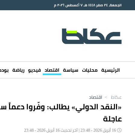
الجمعة، ٢٤ صفر ١٤٤٨ هـ ٧ أغسطس ٢٠٢٦ م
الرئيسية
محليات
سياسة
اقتصاد
فيديو
رياضة
بود
عكاظ
>
اقتصاد
«النقد الدولي» يطالب: وفّروا دعماً سر
عاجلة
16 أبريل 2026 - 23:48 | آخر تحديث 16 أبريل 2026 - 23:48