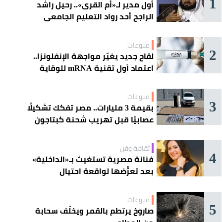
1
أول مدير لـ«أم القرى».. رحيل راشد
الراجح أحد رواد التعليم الجامعي
منوعات
2
لقاح جديد يغيّر مواجهة الإنفلونزا..
اعتماد أول تقنية mRNA للوقاية
الموسمية
منوعات
3
بقيمة 3 مليارات.. مصر تفكك تشكيلًا
عصابيًا قبل تهريب شحنة كبتاجون
ضخمة
ثقافة وفن
4
فنانة مصرية تستغيث بـ«الداخلية»
بعد تعرُّضها لواقعة احتيال
منوعات
5
صاروخ يرتطم بالقمر ويخلّف سحابة