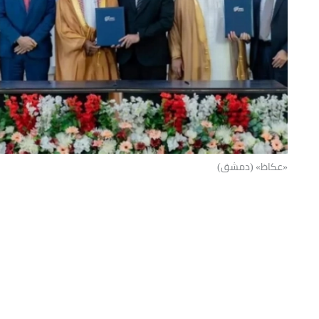
«عكاظ» (دمشق)
السورية دمشق 3 اتفاقيات لشر
تطوير شركة سعودية 3
دمشق.