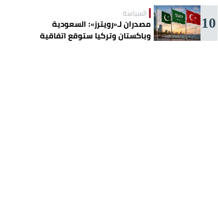
السياسة
10
مصدران لـ«رويترز»: السعودية
وباكستان وتركيا ستوقع اتفاقية
«دفاع مشترك» اليوم في جدة