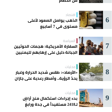
من الحطام
اقتصاد
6
الذهب يواصل الصعود لأعلى
مستوى في 7 أسابيع
السياسة
7
السفارة الأمريكية: هجمات الحوثيين
الجبانة دليل على إرهابهم لليمنيين
محليات
8
«الأرصاد»: طقس شديد الحرارة وغبار
يحدّ الرؤية.. وأمطار رعدية على جازان
وعسير
محليات
9
بدء إجراءات استكمال منح أراضٍ
لـ2418 مستفيداً في جدة ورابغ
والليث