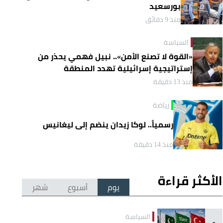
بورسعيد
منذ 9 دقائق
السياسة
«القوة لا تصنع الأمن».. نبيل فهمي يحذر من
إستراتيجية إسرائيلية تهدد المنطقة
منذ 13 دقيقة
رياضة
رسمياً.. لوكا زيدان ينضم إلى ليغانيس
منذ 14 دقيقة
الأكثر قراءة
يوم
أسبوع
شهر
السياسة