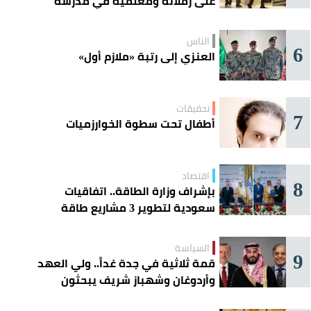
على زملائه ومعلميه في مدرسة
ثانوية
الناس
6
العنزي إلى رتبة «ملازم أول»
تحقيقات
7
أطفال تحت سطوة الخوارزميات
اقتصاد
8
بإشراف وزارة الطاقة.. اتفاقيات
سعودية لتطوير 3 مشاريع طاقة
شمسية في سورية
السياسة
9
قمة ثلاثية في جدة غداً.. ولي العهد
وأردوغان وشهباز شريف يبحثون
تعزيز التعاون