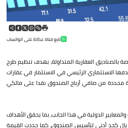
تابع قناة عكاظ على الواتساب
ة بالصناديق العقارية المتداولة، بهدف تنظيم طرح
هدفها الاستثماري الرئيسي في الاستثمار في عقارات
سبة محددة من صافي أرباح الصندوق نقدا على مالكي
المعايير الدولية في هذا الجانب، بما يحقق الأهداف
 إذ اشترطت التعليمات 100 مليون ريال كحد أدنى لتأسيس الصندوق، كما حددت القيمة