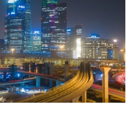
عبدالرحمن المصباحي (جدة) @sobhe90
سمح نظام إيرادات الدولة بالإعفاء الجزئي أو الكلي 
محددة، فيما أجاز الإعفاء من الديون التي تتجاوز ذل