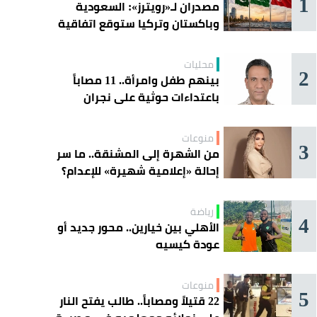
1
مصدران لـ«رويترز»: السعودية
وباكستان وتركيا ستوقع اتفاقية
«دفاع مشترك» اليوم في جدة
محليات
2
بينهم طفل وامرأة.. 11 مصاباً
باعتداءات حوثية على نجران
منوعات
3
من الشهرة إلى المشنقة.. ما سر
إحالة «إعلامية شهيرة» للإعدام؟
رياضة
4
الأهلي بين خيارين.. محور جديد أو
عودة كيسيه
منوعات
5
22 قتيلاً ومصاباً.. طالب يفتح النار