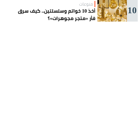
منوعات
10
أخذ 10 خواتم وسلسلتين.. كيف سرق
فأر «متجر مجوهرات»؟