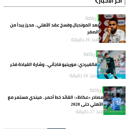
آخر الأخبار
رياضة
بعد المونديال وفسخ عقد الأهلي.. محرز يبدأ من
الصفر
منذ 26 دقيقة
رياضة
فالفيردي: مورينيو فاجأني.. وشارة القيادة فخر
منذ 26 دقيقة
رياضة
مصادر «عكاظ»: القائد خط أحمر.. ميندي مستمر مع
الأهلي حتى 2028
منذ 27 دقيقة