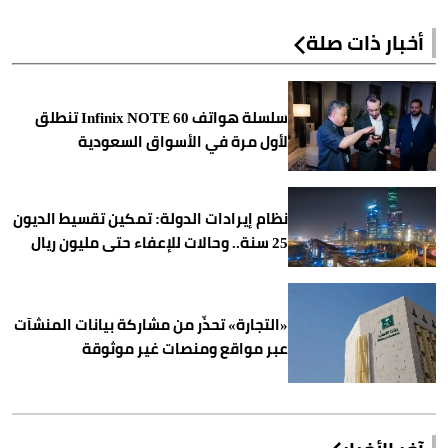
أخبار ذات صلة
سلسلة هواتف Infinix NOTE 60 تنطلق
لأول مرة في الأسواق السعودية
نظام إيرادات الدولة: تمكين تقسيط الديون
25 سنة.. وحالات للإعفاء حتى مليون ريال
«التجارة» تحذّر من مشاركة بيانات المنشآت
عبر مواقع ومنصات غير موثوقة