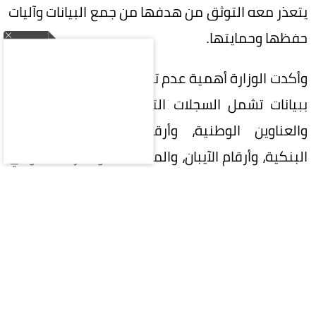
يتعذر معه التوثق من هدفها من جمع البيانات وآليات
حفظها وحمايتها.
وأكدت الوزارة أهمية عدم تزويد أي جهة غير موثوقة
ببيانات تشمل السجلات التجارية، والأرقام الضريبية،
والعناوين الوطنية، وأرقام التواصل، والحسابات
البنكية، وأرقام الآيبان، والمستندات والمرفقات أو أي
بيانات يمكن استخدامها للتعريف بالمنشأة أو
صاحبها، إلا بعد التحقق من الجهة والغرض من جمع
البيانات والأساس النظامي لمعالجتها.
ويأتي ذلك في ضوء تنامي عدد المواقع والمنصات
الوهمية التي تزعم تقديم خدمات تحت مسميات