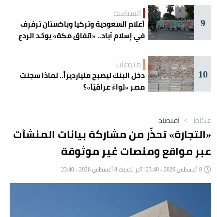
السياسة
9
أعلام السعودية وتركيا وباكستان ترفرف
في إسلام آباد.. «اتفاق مكة» يوحّد الردع
منوعات
10
دخل البنك ليصبح مليارديراً.. لماذا سجنت
مصر «لواءً عراقيّاً»؟
عكاظ
>
اقتصاد
«التجارة» تحذّر من مشاركة بيانات المنشآت
عبر مواقع ومنصات غير موثوقة
8 أغسطس 2026 - 23:40 | آخر تحديث 8 أغسطس 2026 - 23:40