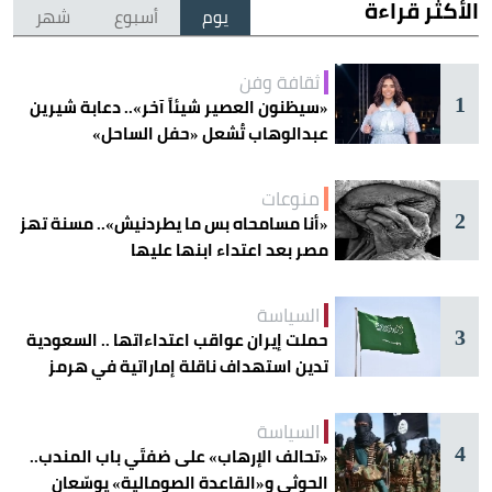
الأكثر قراءة
يوم
أسبوع
شهر
ثقافة وفن
1
«سيظنون العصير شيئاً آخر».. دعابة شيرين
عبدالوهاب تُشعل «حفل الساحل»
منوعات
2
«أنا مسامحاه بس ما يطردنيش».. مسنة تهز
مصر بعد اعتداء ابنها عليها
السياسة
3
حملت إيران عواقب اعتداءاتها .. السعودية
تدين استهداف ناقلة إماراتية في هرمز
السياسة
4
«تحالف الإرهاب» على ضفتَي باب المندب..
الحوثي و«القاعدة الصومالية» يوسّعان