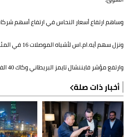
وساهم ارتفاع أسعار النحاس في ارتفاع أسهم شركات
ونزل سهم أيه.ام.اس لأشباه الموصلات 16 في المئة، بعد أن جاءت توقعاته لنتائح الربع الأخير ضعيفة.
وارتفع مؤشر فايننشال تايمز البريطاني وكاك 40 الفرنسي وداكس 0.2 في المئة عند الفتح.
أخبار ذات صلة