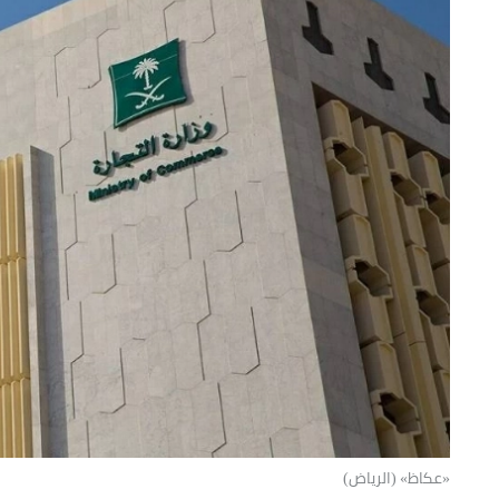
«عكاظ» (الرياض)