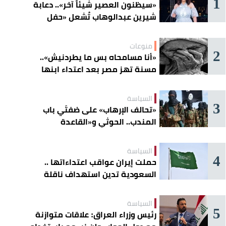
1
«سيظنون العصير شيئاً آخر».. دعابة
شيرين عبدالوهاب تُشعل «حفل
الساحل»
منوعات
2
«أنا مسامحاه بس ما يطردنيش»..
مسنة تهز مصر بعد اعتداء ابنها
عليها
السياسة
3
«تحالف الإرهاب» على ضفتَي باب
المندب.. الحوثي و«القاعدة
الصومالية» يوسّعان دائرة الخطر
السياسة
4
حملت إيران عواقب اعتداءاتها ..
السعودية تدين استهداف ناقلة
إماراتية في هرمز
السياسة
5
رئيس وزراء العراق: علاقات متوازنة