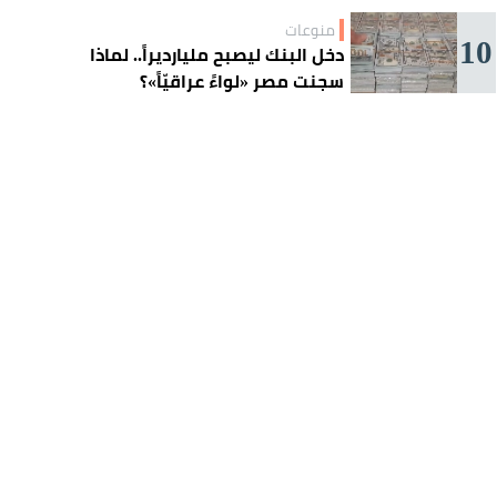
منوعات
10
دخل البنك ليصبح مليارديراً.. لماذا
سجنت مصر «لواءً عراقيّاً»؟