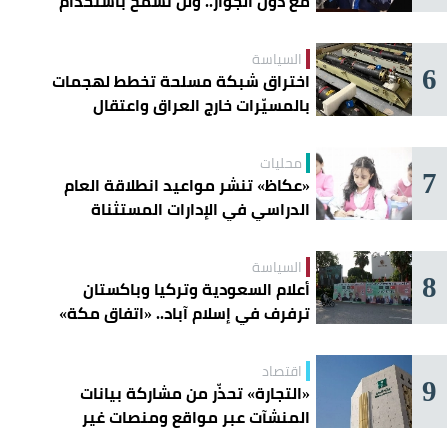
مع دول الجوار.. ولن نسمح باستخدام
أراضينا لتهديد أمنها
السياسة
6
اختراق شبكة مسلحة تخطط لهجمات
بالمسيّرات خارج العراق واعتقال
عناصرها
محليات
7
«عكاظ» تنشر مواعيد انطلاقة العام
الدراسي في الإدارات المستثناة
السياسة
8
أعلام السعودية وتركيا وباكستان
ترفرف في إسلام آباد.. «اتفاق مكة»
يوحّد الردع
اقتصاد
9
«التجارة» تحذّر من مشاركة بيانات
المنشآت عبر مواقع ومنصات غير
موثوقة