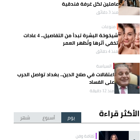
عاملين لكل غرفة فندقية
منذ 3 دقائق
منوعات
شيخوخة البشرة تبدأ من التفاصيل.. 4 عادات
تخفي أثرها وتُظهر العمر
منذ 4 دقائق
السياسة
اعتقالات في صلاح الدين.. بغداد تواصل الحرب
على الفساد
منذ 12 دقيقة
الأكثر قراءة
يوم
أسبوع
شهر
ثقافة وفن