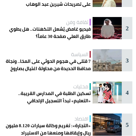
على تصريحات شيرين عبد الوهاب
ثقافة وفن
2
فيديو غامض يُشعل التكهنات.. هل يطوي
طارق العلي صفحة 30 عاماً؟
السياسة
3
7 قتلى في هجوم الحوثي على المخا.. ونجاة
محافظ الحديدة من محاولة اغتيال بصاروخ
محليات
4
تسكين الطلبة في المدارس القريبة..
«التعليم» تبدأ التسجيل الإلحاقي
للمستجدين
اقتصاد
5
«التجارة»: تغريم وكالة سيارات 8.120 مليون
ريال وإيقافها ومنعها من الاستيراد