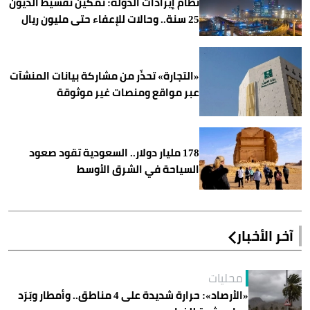
نظام إيرادات الدولة: تمكين تقسيط الديون
25 سنة.. وحالات للإعفاء حتى مليون ريال
«التجارة» تحذّر من مشاركة بيانات المنشآت
عبر مواقع ومنصات غير موثوقة
178 مليار دولار.. السعودية تقود صعود
السياحة في الشرق الأوسط
آخر الأخبار
محليات
«الأرصاد»: حرارة شديدة على 4 مناطق.. وأمطار وبَرَد