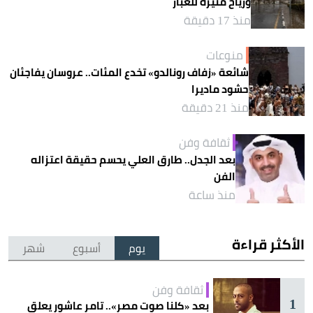
ورياح مثيرة للغبار
منذ 17 دقيقة
منوعات
شائعة «زفاف رونالدو» تخدع المئات.. عروسان يفاجئان
حشود ماديرا
منذ 21 دقيقة
ثقافة وفن
بعد الجدل.. طارق العلي يحسم حقيقة اعتزاله
الفن
منذ ساعة
الأكثر قراءة
يوم
أسبوع
شهر
ثقافة وفن
1
بعد «كلنا صوت مصر».. تامر عاشور يعلق