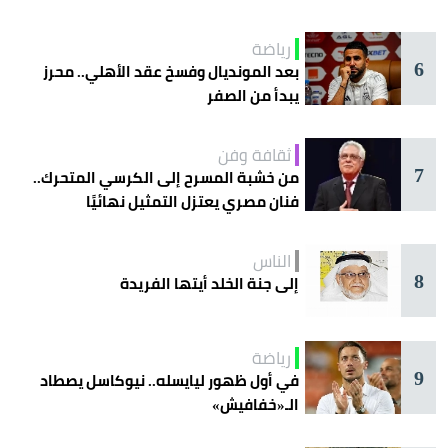
رياضة
6
بعد المونديال وفسخ عقد الأهلي.. محرز
يبدأ من الصفر
ثقافة وفن
7
من خشبة المسرح إلى الكرسي المتحرك..
فنان مصري يعتزل التمثيل نهائيًا
الناس
8
إلى جنة الخلد أيتها الفريدة
رياضة
9
في أول ظهور ليايسله.. نيوكاسل يصطاد
الـ«خفافيش»