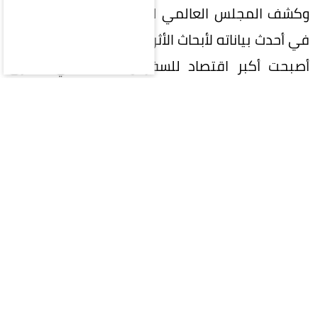
وكشف المجلس العالمي للسفر والسياحة (WTTC)
في أحدث بياناته لأبحاث الأثر الاقتصادي، أن السعودية
أصبحت أكبر اقتصاد للسفر والسياحة في الشرق
الأوسط، إذ بلغت مساهمة القطاع في اقتصاد
المملكة نحو 178 مليار دولار خلال 2025، بما يعادل
46% من إجمالي اقتصاد السفر والسياحة في
المنطقة.
وسجل الناتج المحلي المرتبط بالسفر والسياحة في
المملكة نمواً بنسبة 7.4% خلال 2025، وهو معدل
يقترب من ضعف النمو العالمي للقطاع البالغ 4.1%،
ويتجاوز متوسط النمو في الشرق الأوسط البالغ 5.3%،
ما يعكس تسارع التحول الذي يشهده القطاع