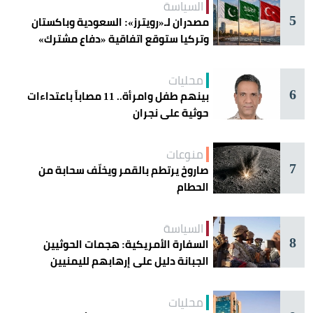
السياسة
5
مصدران لـ«رويترز»: السعودية وباكستان
وتركيا ستوقع اتفاقية «دفاع مشترك»
اليوم في جدة
محليات
6
بينهم طفل وامرأة.. 11 مصاباً باعتداءات
حوثية على نجران
منوعات
7
صاروخ يرتطم بالقمر ويخلّف سحابة من
الحطام
السياسة
8
السفارة الأمريكية: هجمات الحوثيين
الجبانة دليل على إرهابهم لليمنيين
محليات