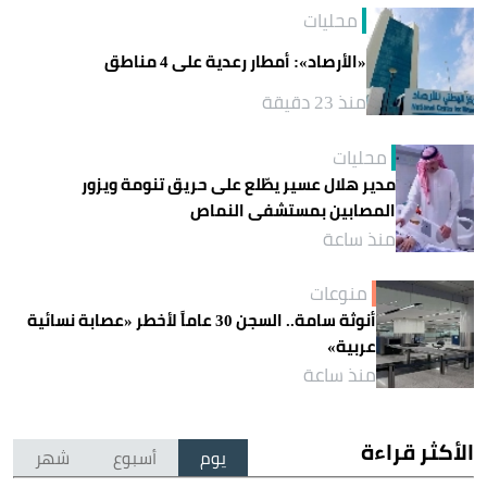
محليات
«الأرصاد»: أمطار رعدية على 4 مناطق
منذ 23 دقيقة
محليات
مدير هلال عسير يطّلع على حريق تنومة ويزور
المصابين بمستشفى النماص
منذ ساعة
منوعات
أنوثة سامة.. السجن 30 عاماً لأخطر «عصابة نسائية
عربية»
منذ ساعة
الأكثر قراءة
يوم
أسبوع
شهر