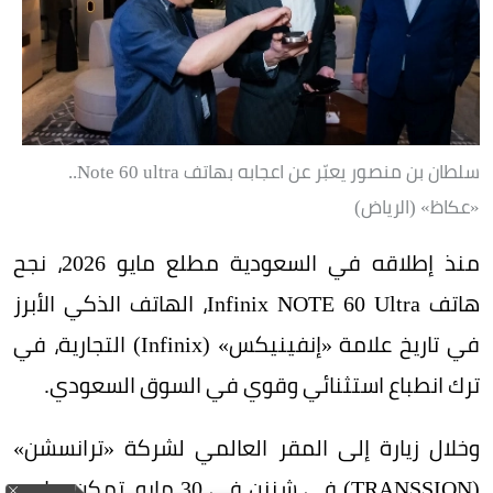
سلطان بن منصور يعبّر عن اعجابه بهاتف Note 60 ultra..
«عكاظ» (الرياض)
منذ إطلاقه في السعودية مطلع مايو 2026، نجح
هاتف Infinix NOTE 60 Ultra، الهاتف الذكي الأبرز
في تاريخ علامة «إنفينيكس» (Infinix) التجارية، في
ترك انطباع استثنائي وقوي في السوق السعودي.
وخلال زيارة إلى المقر العالمي لشركة «ترانسشن»
(TRANSSION) في شنزن في 30 مايو، تمكن صاحب