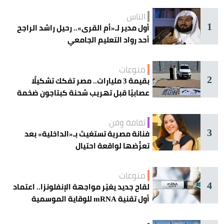
الناس
1
أول مدير لـ«أم القرى».. رحيل راشد الراجح
أحد رواد التعليم الجامعي
منوعات
2
بقيمة 3 مليارات.. مصر تفكك تشكيلًا
عصابيًا قبل تهريب شحنة كبتاجون ضخمة
ثقافة وفن
3
فنانة مصرية تستغيث بـ«الداخلية» بعد
تعرُّضها لواقعة احتيال
منوعات
4
لقاح جديد يغيّر مواجهة الإنفلونزا.. اعتماد
أول تقنية mRNA للوقاية الموسمية