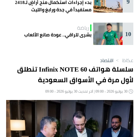
9
بدء إجراءات استكمال منح أراضٍ لـ2418
مستفيداً في جدة ورابغ والليث
رياضة
10
بشرى للراقي.. عودة صانع الألعاب
عكاظ
>
اقتصاد
سلسلة هواتف Infinix NOTE 60 تنطلق
لأول مرة في الأسواق السعودية
30 يوليو 2026 - 09:00 | آخر تحديث 30 يوليو 2026 - 09:00