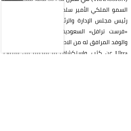
السمو الملكي الأمير سلطان بن منصور آل سعود،
رئيس مجلس الإدارة والرئيس التنفيذي لمجموعة
«فرست ترافل» السعودية (First Travel Group)
والوفد المرافق له من الاطلاع على هاتف NOTE 60
Ultra عن كثب، واستكشاف ما يقدمه من تقنيات
وابتكارات، وقد عبّر سموّه عن اعجابه بالتصميم الفريد
والمتميّز للهاتف، وجودة تصنيعه، وأدائه الذي
يضاهي الهواتف الرائدة، مؤكداً أنه يمتلك مقومات
قوية تؤهله لتحقيق مكانة تنافسية ضمن فئة
الهواتف الذكية الفاخرة.
معيار جديد للتميز في فئة الهواتف الذكية