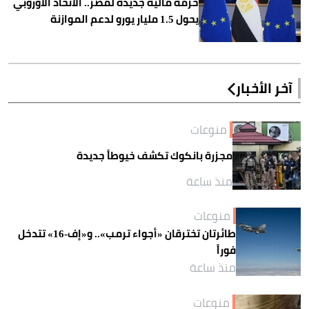
حزمة مالية جديدة لمصر.. الاتحاد الأوروبي
يحول 1.5 مليار يورو لدعم الموازنة
آخر الأخبار
منوعات
مجزرة بانكوك تكشف خيوطاً جديدة
منذ ساعة
منوعات
طائرتان تخترقان «أجواء ترمب».. و«إف-16» تتدخل
فوراً
منذ ساعة
منوعات