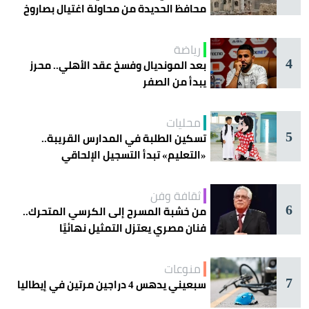
محافظ الحديدة من محاولة اغتيال بصاروخ
رياضة
4
بعد المونديال وفسخ عقد الأهلي.. محرز
يبدأ من الصفر
محليات
5
تسكين الطلبة في المدارس القريبة..
«التعليم» تبدأ التسجيل الإلحاقي
للمستجدين
ثقافة وفن
6
من خشبة المسرح إلى الكرسي المتحرك..
فنان مصري يعتزل التمثيل نهائيًا
منوعات
7
سبعيني يدهس 4 دراجين مرتين في إيطاليا