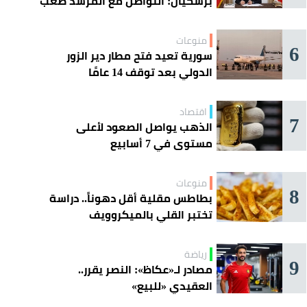
بزشكيان: التواصل مع المرشد صعب
للغاية
منوعات
6
سورية تعيد فتح مطار دير الزور
الدولي بعد توقف 14 عامًا
اقتصاد
7
الذهب يواصل الصعود لأعلى
مستوى في 7 أسابيع
منوعات
8
بطاطس مقلية أقل دهوناً.. دراسة
تختبر القلي بالميكروويف
رياضة
9
مصادر لـ«عكاظ»: النصر يقرر..
العقيدي «للبيع»