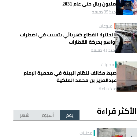
مليون ريال حتى عام 2031
منذ 35 دقيقة
منوعات
إنجلترا: انقطاع كهربائي يتسبب في اضطراب
واسع بحركة القطارات
منذ 41 دقيقة
محليات
ضبط مخالف لنظام البيئة في محمية الإمام
عبدالعزيز بن محمد الملكية
منذ ساعة
الأكثر قراءة
يوم
أسبوع
شهر
محليات