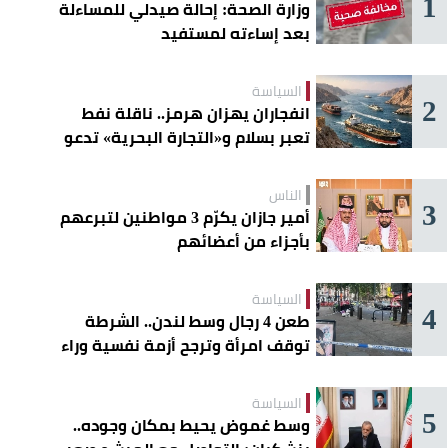
1
وزارة الصحة: إحالة صيدلي للمساءلة
بعد إساءته لمستفيد
السياسة
2
انفجاران يهزان هرمز.. ناقلة نفط
تعبر بسلام و«التجارة البحرية» تدعو
السفن إلى الحذر
الناس
3
أمير جازان يكرّم 3 مواطنين لتبرعهم
بأجزاء من أعضائهم
السياسة
4
طعن 4 رجال وسط لندن.. الشرطة
توقف امرأة وترجح أزمة نفسية وراء
الهجوم
السياسة
5
وسط غموض يحيط بمكان وجوده..