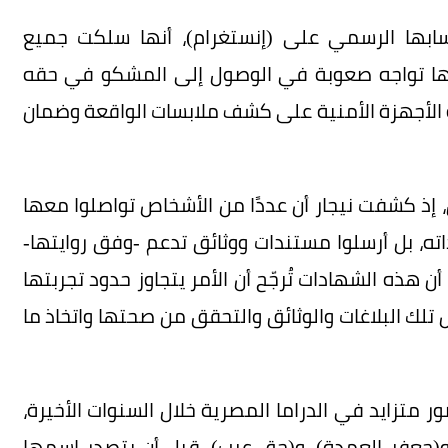
ابها الرسمي على (إنستغرام)، أنها سلكت جميع
 أنها تواجه صعوبة في الوصول إلى المشكو في حقه
 الأجهزة الأمنية على كشف ملابسات الواقعة وضمان
ل، إذ كشفت نيجار أن عددًا من الأشخاص تواصلوا معها
، بل أرسلوا مستندات ووثائق تدعم -وفق روايتها-
 هذه الشهادات تُرجّح أن الأمر يتجاوز حدود تجربتها
 تلك البلاغات والوثائق والتحقق من صحتها واتخاذ ما
متزايد في الدراما المصرية خلال السنوات الأخيرة،
شاركتها في أعمال بارزة مثل (الاختيار 3)، و(جعفر العمدة)، و(حق عرب)، قبل أن يتصدر اسمها