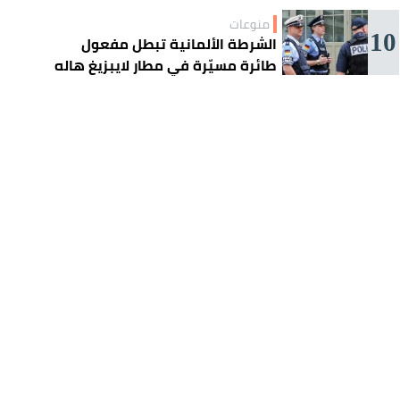
منوعات
10
الشرطة الألمانية تبطل مفعول
طائرة مسيّرة في مطار لايبزيغ هاله