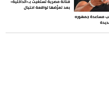
فنانة مصرية تستغيث بـ«الداخلية»
بعد تعرُّضها لواقعة احتيال
ب مساعدة جمهوره
ديدة