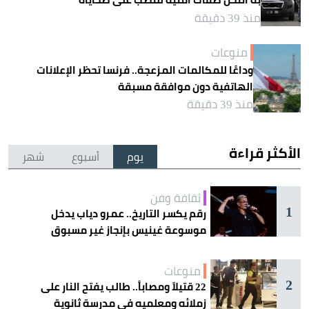
منذ 39 دقيقة
منوعات
وداعًا للمكالمات المزعجة.. فرنسا تحظر الإعلانات
الهاتفية دون موافقة مسبقة
منذ 39 دقيقة
الأكثر قراءة
يوم
أسبوع
شهر
ثقافة وفن
1
رقم يكسر التاريخ.. عمرو دياب يدخل
موسوعة غينيس بإنجاز غير مسبوق
منوعات
2
22 قتيلاً ومصاباً.. طالب يفتح النار على
زملائه ومعلميه في مدرسة ثانوية