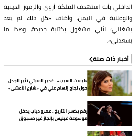
الداخلي بأنه استهدف الملكة أروى والرموز الدينية
والوطنية في اليمن. وأضاف «كل ذلك لم يعد
يشغلني؛ لأني مشغول بكتابة جديدة، وهذا ما
يسعدني».
أخبار ذات صلة
«ليست السبب».. غدير السبتي تثير الجدل
حول نجاح إلهام علي في «شارع الأعشى»
رقم يكسر التاريخ.. عمرو دياب يدخل
موسوعة غينيس بإنجاز غير مسبوق