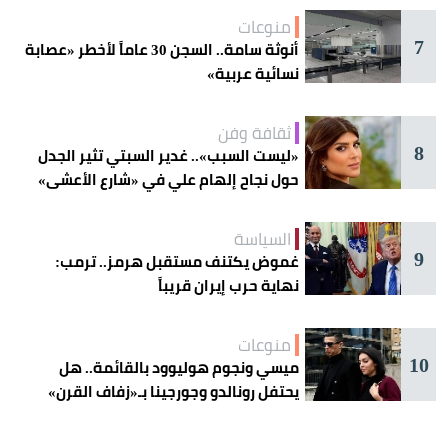
منوعات
7
أنوثة سامة.. السجن 30 عاماً لأخطر «عصابة
نسائية عربية»
ثقافة وفن
8
«ليست السبب».. غدير السبتي تثير الجدل
حول نجاح إلهام علي في «شارع الأعشى»
السياسة
9
غموض يكتنف مستقبل هرمز.. ترمب:
نهاية حرب إيران قريباً
منوعات
10
ميسي ونجوم هوليوود بالقائمة.. هل
يحتفل رونالدو وجورجينا بـ«زفاف القرن»
غداً؟