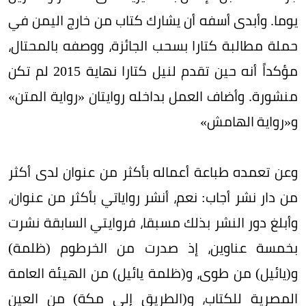
يوما. وأبدى أسفه أن يشارك كتاب من خارج اليمن في
حملة مطالبة كتارا بسحب الجائزة، ووصفه بالمحتال،
مؤكداً أنه حين تقدم لنيل كتارا نهاية 2015 لم تكن
منشورة. وأضاف العمل بداخله روايتان «رواية المتن»
و«رواية الهامش»
وعن تعمده طباعة أعماله بأكثر من عنوان لدى أكثر
من دار نشر أجاب: نعم، أنشر رواياتي بأكثر من عنوان،
وأبلغ دور النشر بذلك مسبقا، فروايتي السابقة نشرت
بخمسة عناوين، إذ صدرت من الخرطوم (ظلمة)
و(يائيل) من طوى، و(ظلمة يائيل) من الهيئة العامة
المصرية للكتاب، و(الطريق إلى مكة) من العين