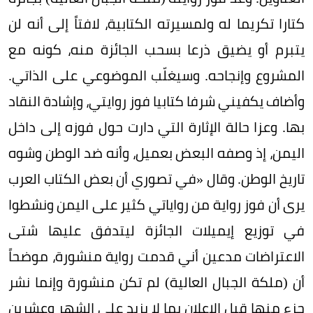
كتارا تكريما له ولمسيرته الكتابية، لافتاً إلى أنه لن
يتبرم أو يضيق ذرعا بسحب الجائزة منه، كونه مع
المشروع وإنجاحه. وسيغلّب الموضوعي على الذاتي.
وأضاف يكفيني شرفا كتابيا فوز روايتي، وإشادة النقاد
بها. وعزا حالة الإثارة التي دارت حول فوزه إلى داخل
اليمن، إذ وصفه البعض بعميل، وأنه ضد الوطن وشوه
تاريخ الوطن. وقال «في تصوري أن بعض الكتاب العرب
يرى أن فوز رواية من رواياتي كثير على اليمن ونشطوا
في توزيع إيميلات الجائزة ليتدفق عليها شتى
الاعتراضات مدعين أني قدمت رواية منشورة، موضحاً
أن (ملكة الجبال العالية) لم تكن منشورة وإنما نشر
جزء منها قبل الإعلان بما لا يزيد على الشهر وعشرين