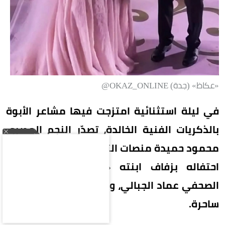
«عكاظ» (جدة) OKAZ_ONLINE@
في ليلة استثنائية امتزجت فيها مشاعر الأبوة
بالذكريات الفنية الخالدة، تصدّر النجم المصري
محمود حميدة منصات التواصل الاجتماعي، عقب
احتفاله بزفاف ابنته «أمنية» على المصور
الصحفي عماد الجبالي، وسط حضور دافئ وأجواء
ساحرة.