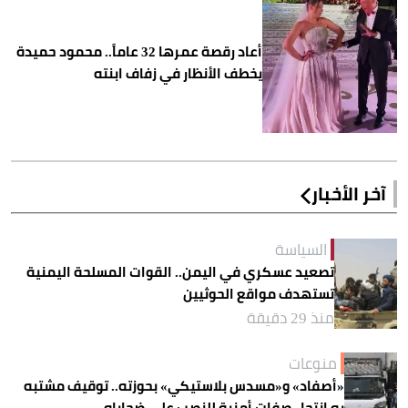
أعاد رقصة عمرها 32 عاماً.. محمود حميدة
يخطف الأنظار في زفاف ابنته
آخر الأخبار
السياسة
تصعيد عسكري في اليمن.. القوات المسلحة اليمنية
تستهدف مواقع الحوثيين
منذ 29 دقيقة
منوعات
«أصفاد» و«مسدس بلاستيكي» بحوزته.. توقيف مشتبه
به انتحل صفات أمنية للنصب على ضحاياه