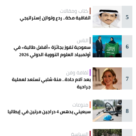
كتاب ومقالات
5
اتفاقية مكة.. ردع وتوازن إستراتيجي
الناس
6
سعودية تفوز بجائزة «أفضل طالبة» في
أولمبياد العلوم النووية الدولي 2026
ثقافة وفن
7
بعد آلام حادة.. منة شلبي تستعد لعملية
جراحية
منوعات
8
سبعيني يدهس 4 دراجين مرتين في إيطاليا
السياسة