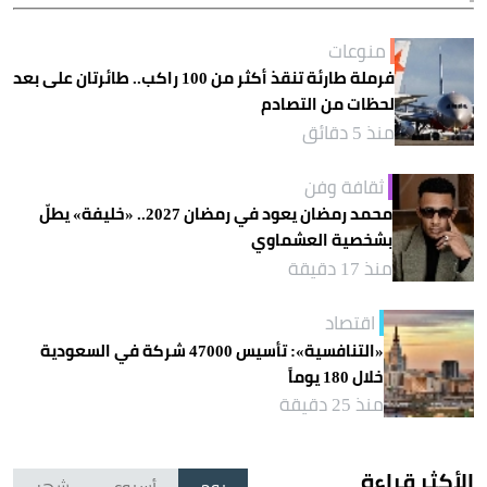
منوعات
فرملة طارئة تنقذ أكثر من 100 راكب.. طائرتان على بعد
لحظات من التصادم
منذ 5 دقائق
ثقافة وفن
محمد رمضان يعود في رمضان 2027.. «خليفة» يطلّ
بشخصية العشماوي
منذ 17 دقيقة
اقتصاد
«التنافسية»: تأسيس 47000 شركة في السعودية
خلال 180 يوماً
منذ 25 دقيقة
الأكثر قراءة