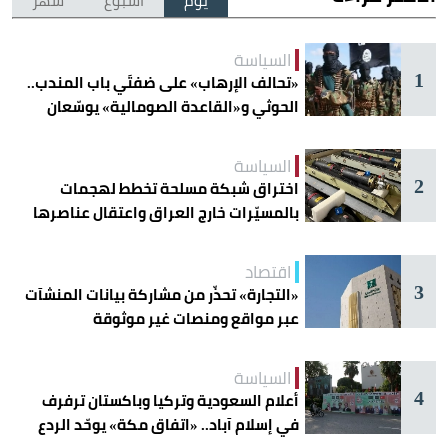
يوم
أسبوع
شهر
السياسة
1
«تحالف الإرهاب» على ضفتَي باب المندب..
الحوثي و«القاعدة الصومالية» يوسّعان
دائرة الخطر
السياسة
2
اختراق شبكة مسلحة تخطط لهجمات
بالمسيّرات خارج العراق واعتقال عناصرها
اقتصاد
3
«التجارة» تحذّر من مشاركة بيانات المنشآت
عبر مواقع ومنصات غير موثوقة
السياسة
4
أعلام السعودية وتركيا وباكستان ترفرف
في إسلام آباد.. «اتفاق مكة» يوحّد الردع