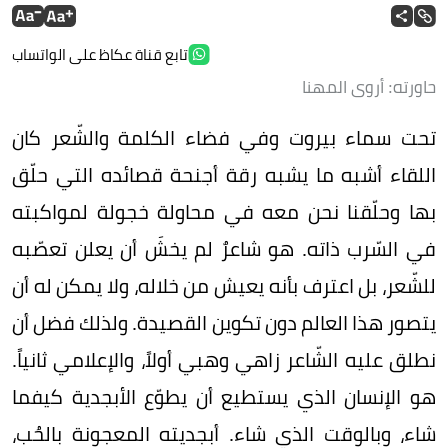
تابع قناة عكاظ على الواتساب
حاورته: أروى المهنا
تحت سماء بيروت وفي فضاء الكلمة والشّعر كان
اللقاء أشبه ما يشبه رقة أجنحة قصائده التي حلّق
بها وحلّقنا نحن معه في محاولة خجولة لمواكبته
في السّرب ذاته. هو شاعرٌ لم يخشَ أن يعلن تعصّبه
للشّعر، بل اعترف بأنه يعيش من خلاله، ولا يمكن له أن
يتصور هذا العالم دون تكوين القصيدة. ولذلك فضل أن
نطلق عليه الشّاعر زاهي وهبي أولاً، والإعلامي ثانياً.
هو الإنسان الذي يستطيع أن يطوّع الأبجدية كيفما
شاء، وبالوقت الذي شاء. أبجديته المعجونة بالحُب،