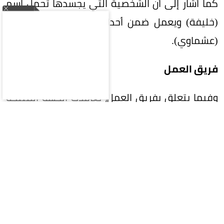
كما أشار إلى أن الشخصية التي يجسدها تحمل اسم
(خليفة) ويعمل ضمن أحداث المسلسل في مهنة
(عشماوي).
فريق العمل
وفيما يتعلق بفريق العمل، تعاقدت الجهة المنتجة
مع المؤلف محمد إسماعيل أمين لكتابة سيناريو
وحوار المسلسل، خلفًا للكاتب أحمد مراد الذي اعتذر
عن المشروع، بينما يتولى بيتر ميمي إخراج العمل.
عودة رمضان
ويأتي مسلسله الجديد الذي لم يستقر محمد رمضان